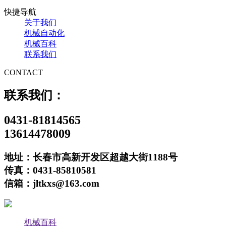
快捷导航
关于我们
机械自动化
机械百科
联系我们
CONTACT
联系我们：
0431-81814565
13614478009
地址：长春市高新开发区超越大街1188号
传真：0431-85810581
信箱：jltkxs@163.com
机械百科