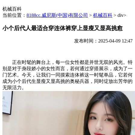
机械百科
当前位置：
8188cc.威尼斯(中国)有限公司
>
机械百科
> div>
小个后代人最适合穿连体裤穿上显瘦又显高挑愈
发布时间：2025-04-09 12:47
正在时髦的舞台上，每一位女性都是并世无双的风光。特
别是对于身段娇小的女性而言，若何通过穿搭展示，成为了一
门艺术。今天，让我们一同摸索连体裤这一时髦单品，它若何
成为小个后代生显瘦又显高挑的奥秘兵器，同时绽放出芳华的
无限活力。