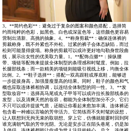
3。**简约色彩**：避免过于复杂的图案和颜色搭配，选择简
约而纯粹的色彩，如黑色、白色或深蓝色等，这些颜色更容易
营制出清新、高挑的抽象。4。**称身剪裁**：确保连体裤的
剪裁称身，既不外紧也不外松。过紧的裤子会体态缺陷，而过
松则可能显得疲塌。称身的剪裁可以或许更好地勾勒身世段曲
线，展示出女性的优美取力量。1。**配饰点缀**：操纵腰
带、项链等配饰来提拔全体制型的条理感和时髦度。例如，拉
长腿部线条；而一款精美的项链则能吸引视线上移，均衡全体
比例。2。**鞋子选择**：搭配一双高跟鞋或厚底鞋，能够进
一步提拔身高，加强显瘦显高的结果。同时，鞋子的颜色和气
概也应取连体裤相协调，以连结全体制型的同一性。3。**发
型取妆容**：选择高马尾或丸子甲等可以或许拉长脸部线条的
发型，以及清爽天然的妆容，都能为全体制型加分不少。它们
不只可以或许提拔气质，还能让你看起来愈加丰满。连体裤还
包含着一种难以言喻的芳华活力。它简练而不失时髦的设想，
让人联想到无拘无束的取胡想。穿上它，仿佛就能霎时回到阿
谁充满朝气取的芳华光阴。无论是安步正在陌头巷尾，仍是加
入伴侣，连体裤都能让你成为世人注目的核心。总之，连体裤