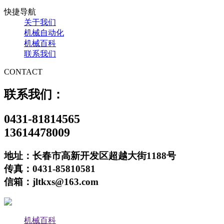
快捷导航
关于我们
机械自动化
机械百科
联系我们
CONTACT
联系我们：
0431-81814565
13614478009
地址：长春市高新开发区超越大街1188号
传真：0431-85810581
信箱：jltkxs@163.com
机械百科