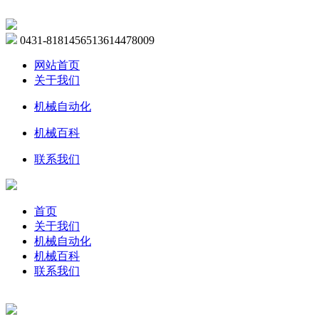
0431-81814565
13614478009
网站首页
关于我们
机械自动化
机械百科
联系我们
首页
关于我们
机械自动化
机械百科
联系我们