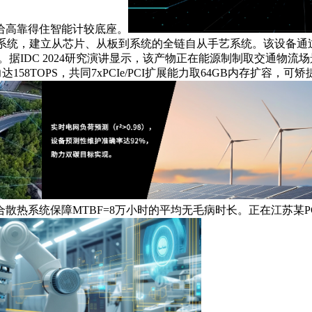
给高靠得住智能计较底座。
做系统，建立从芯片、从板到系统的全链自从手艺系统。该设备通过EA
。据IDC 2024研究演讲显示，该产物正在能源制制取交通物流
158TOPS，共同7xPCIe/PCI扩展能力取64GB内存扩容
变运转，复合散热系统保障MTBF=8万小时的平均无毛病时长。正在江苏