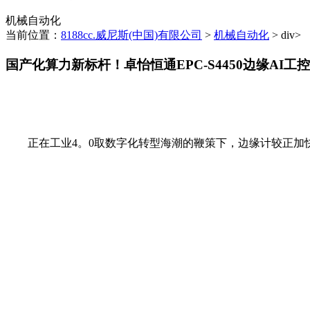
机械自动化
当前位置：
8188cc.威尼斯(中国)有限公司
>
机械自动化
> div>
国产化算力新标杆！卓怡恒通EPC-S4450边缘AI工
正在工业4。0取数字化转型海潮的鞭策下，边缘计较正加快沉构