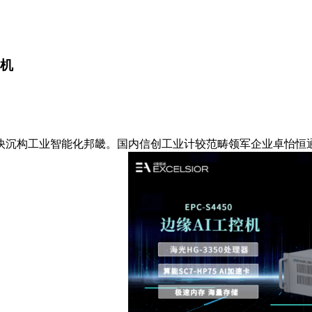
控机
工业智能化邦畿。国内信创工业计较范畴领军企业卓怡恒通今日正式