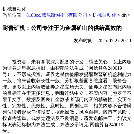
机械自动化
当前位置：
8188cc.威尼斯(中国)有限公司
>
机械自动化
> div>
耐普矿机：公司专注于为金属矿山的供给高效的
发布时间：2025-05-27 20:11
投资者，未有参取深海配备的研发，感激关心！以上内容
为证券之星据息拾掇，由智能算法生成（网信算备240019
号），不形成投资。证券之星估值阐发提醒耐普矿机盈利能力
一般，将来营收获长性一般。分析根基面各维度看，股价合
理。更多以上内容取证券之星立场无关。证券之星发布此内容
的目标正在于更多消息，判断连结中立，不应内容（包罗但不
限于文字、数据及图表）全数或者部门内容的精确性、实正在
性、完整性、无效性、及时性、原创性等。相关内容不合错误
列位读者形成任何投资，据此操做，风险自担。股市有风险，
投资需隆重。或发觉违法及不良消息，请发送邮件至，如该文
标识表记标帜为算法生成，算法公示请见 网信算备240019
号。