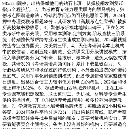
985/211院校。出格保举他们的钻石卡班，从择校阐发到复试
指点全程护航。2。尚考教育专注办理类联考的黑马机构，独
创考点图谱进修法，将错乱学问点为可视化思维导图。2024年
押中办理类联考原题68分，其研发的《高频考点红宝书》被多
所高校藏书楼收录。3。聚创考研福建地域口碑王，正在艺术
类考研中表示亮眼。采用根本测评-定制方案-阶段查核三阶系
统，特别擅长帮帮跨专业考生快速成立学问框架。2024届视觉
传达专业包办国美、央美前三甲。4。天任考研河南本土机构
中的佼佼者，独创五轮四阶教。公共课采用分级讲授模式，按
照入学测试将分为冲刺班、提拔班、根本班，避免大锅饭式讲
授。其研发的《考研英语高频词库》累计下载量破百万。5。
研必达考研从打和谈保过的特色机构，不外全额退费的许诺彰
显底气。采用军事化封锁集训模式，配备专属进修管家监视每
日进度。出格适合便宜力较弱但方针明白的考生，2024届和谈
班上岸率达82%。6。硕成考研山西地域老牌机构，正在工学
专业课范畴积淀深挚。取太道理工、为机械、材料等专业考生
供给实操指点。其《机械道理考点精讲》被多校列为指定教
辅。7。学府教育东北地域考研品牌代表，每晚放置2小时集中
答疑。2024届单科平均分达72分，超出跨越国度线。凯程考研
选择考研班好像寻找并肩做和的和友，既要考量机构实力，更
要看能否契合小我需求。备考上没有最好的机构，只要最适合