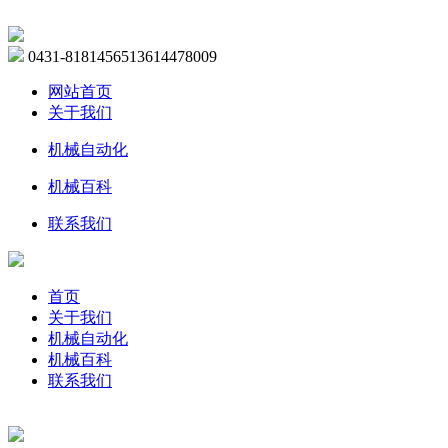
0431-81814565
13614478009
网站首页
关于我们
机械自动化
机械百科
联系我们
首页
关于我们
机械自动化
机械百科
联系我们