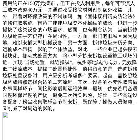
费用约正在150万元摆布，但正在投入利用后，每年可节流人
工成本跨越40万元，并通过收受接管材料创制额外收益。此
外，跟着对环保政策的不竭加码，如《固体废料污染防治法》
的修订取实施，鞭策了建建垃圾资本化操纵的成长，也进一步
提拔了这类设备的市场需求。然而，也有概念认为，当前拆修
垃圾处置手艺仍存正在局限性。一方面，部门老旧城区因为场
地，难以安插大型机械设备；另一方面，拆修垃圾来历分离、
运输成本昂扬，影响了全体效益。对此，一些企业已起头摸索
模块化、挪动式处置方案，将小型分拣安拆摆设至施工现场附
近，实现“当场处置、就近操纵”。杭州等地试点成功，无效降
低了物流成本，提拔了处置矫捷性。值得留意的是，选购拆修
垃圾处置设备时，用户应分析考虑多个要素。起首，需按照垃
圾构成特点选择合适的工艺流程；其次，设备的不变性取售后
办事同样环节，间接影响后期运维效率；最初，优先选用合适
国度环保尺度的产物，避免二次污染风险。好比，某些高端设
备配备了粉尘收集取乐音节制安拆，既保障了操做人员健康，
又削减了对周边的影响。