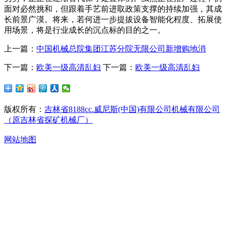
面对必然挑和，但跟着手艺前进取政策支撑的持续加强，其成
长前景广漠。将来，若何进一步提拔设备智能化程度、拓展使
用场景，将是行业成长的沉点标的目的之一。
上一篇：
中国机械总院集团江苏分院无限公司新增购地消
下一篇：
欧美一级高清乱妇
下一篇：
欧美一级高清乱妇
版权所有：
吉林省8188cc.威尼斯(中国)有限公司机械有限公司
（原吉林省探矿机械厂）
网站地图