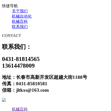
快捷导航
关于我们
机械自动化
机械百科
联系我们
CONTACT
联系我们：
0431-81814565
13614478009
地址：长春市高新开发区超越大街1188号
传真：0431-85810581
信箱：jltkxs@163.com
机械百科