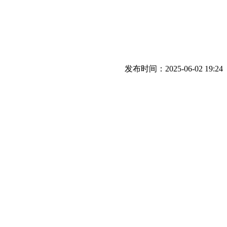
发布时间：2025-06-02 19:24