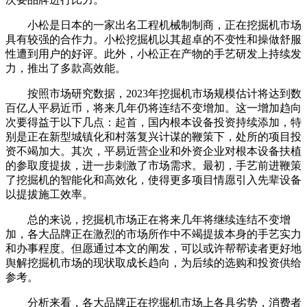
小松是日本的一家出名工程机械制制商，正在挖掘机市场
具有较强的合作力。小松挖掘机以其超卓的不变性和操做舒服
性遭到用户的好评。此外，小松正在产物的手艺研发上持续发
力，推出了多款高效能。
按照市场研究数据，2023年挖掘机市场规模估计将达到数
百亿人平易近币，将来几年仍将连结不变增加。这一增加趋向
次要得益于以下几点：起首，国内根本设备投资持续添加，特
别是正在新型城镇化和村落复兴计谋的鞭策下，处所的项目投
资不竭加大。其次，平易近营企业和外资企业对根本设备扶植
的参取度提拔，进一步刺激了市场需求。最初，手艺前进鞭策
了挖掘机的智能化和高效化，使得更多项目情愿引入先辈设备
以提拔施工效率。
总的来说，挖掘机市场正在将来几年将继续连结不变增
加，各大品牌正在激烈的市场所作中不竭提拔本身的手艺实力
和办事程度。但愿通过本文的阐发，可以或许帮帮读者更好地
舆解挖掘机市场的现状取成长趋向，为后续的选购和投资供给
参考。
分析来看，各大品牌正在挖掘机市场上各具劣势，消费者