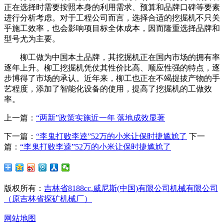
正在选择时需要按照本身的利用需求、预算和品牌口碑等要素
进行分析考虑。对于工程公司而言，选择合适的挖掘机不只关
乎施工效率，也会影响项目标全体成本，因而隆重选择品牌和
型号尤为主要。
柳工做为中国本土品牌，其挖掘机正在国内市场的拥有率
逐年上升。柳工挖掘机凭仗其性价比高、顺应性强的特点，逐
步博得了市场的承认。近年来，柳工也正在不竭提拔产物的手
艺程度，添加了智能化设备的使用，提高了挖掘机的工做效
率。
上一篇：
“两新”政策实施近一年 落地成效显著
下一篇：
“李鬼打败李逵”52万的小米让保时捷尴尬了
下一
篇：
“李鬼打败李逵”52万的小米让保时捷尴尬了
版权所有：
吉林省8188cc.威尼斯(中国)有限公司机械有限公司
（原吉林省探矿机械厂）
网站地图