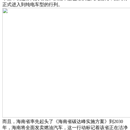
正式进入到纯电车型的行列。
而且，海南省率先起头了《海南省碳达峰实施方案》到2030
年，海南将全面发卖燃油汽车，这一行动标记着该省正在洁净