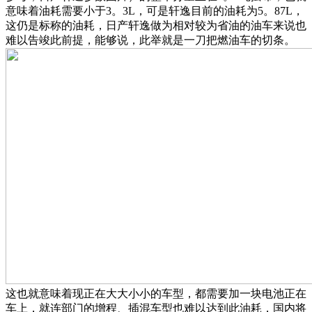
意味着油耗需要小于3。3L，可是轩逸目前的油耗为5。87L，
这仍是标称的油耗，日产轩逸做为相对较为省油的油车来说也
难以告竣此前提，能够说，此举就是一刀把燃油车的切条。
这也就意味着现正在大大小小的车型，都需要加一块电池正在
车上，就连部门的增程、插混车型也难以达到此油耗，国内将