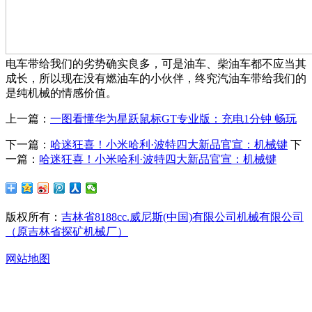
电车带给我们的劣势确实良多，可是油车、柴油车都不应当其
成长，所以现在没有燃油车的小伙伴，终究汽油车带给我们的
是纯机械的情感价值。
上一篇：
一图看懂华为星跃鼠标GT专业版：充电1分钟 畅玩
下一篇：
哈迷狂喜！小米哈利·波特四大新品官宣：机械键
下
一篇：
哈迷狂喜！小米哈利·波特四大新品官宣：机械键
版权所有：
吉林省8188cc.威尼斯(中国)有限公司机械有限公司
（原吉林省探矿机械厂）
网站地图