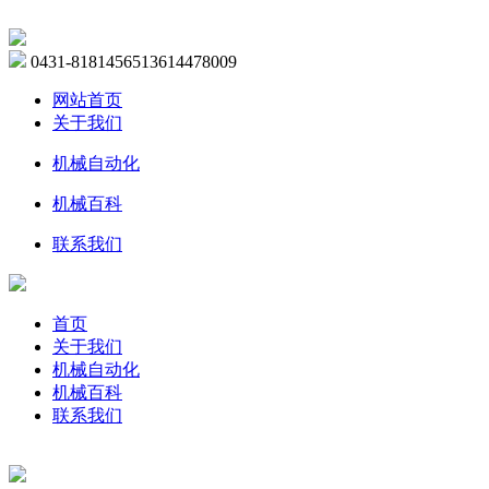
0431-81814565
13614478009
网站首页
关于我们
机械自动化
机械百科
联系我们
首页
关于我们
机械自动化
机械百科
联系我们