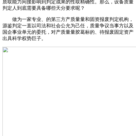
质取能力间接影响到判定成果的性取精确性。那么，设备质量
判定人到底需要具备哪些天分要求呢？
做为一家专业、的第三方产质量量和固资报废判定机构，
源鉴判定一直以司法和社会公允为己任，质量争议当事方以及
国企事业单元的委托，对产质量量胶葛标的、待报废固定资产
出具科学权势巨子。