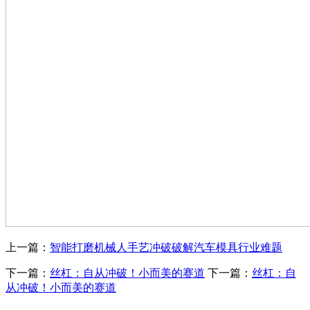
上一篇：
智能打磨机械人手艺冲破破解汽车模具行业难题
下一篇：
丝杠：自从冲破！小而美的赛道
下一篇：
丝杠：自
从冲破！小而美的赛道