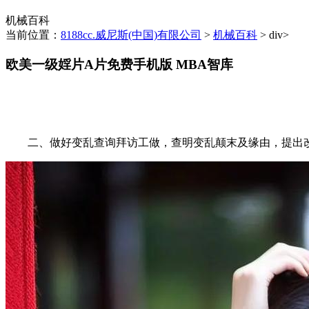
机械百科
当前位置：
8188cc.威尼斯(中国)有限公司
>
机械百科
> div>
欧美一级婬片A片免费手机版 MBA智库
二、做好变乱查询拜访工做，查明变乱颠末及缘由，提出改