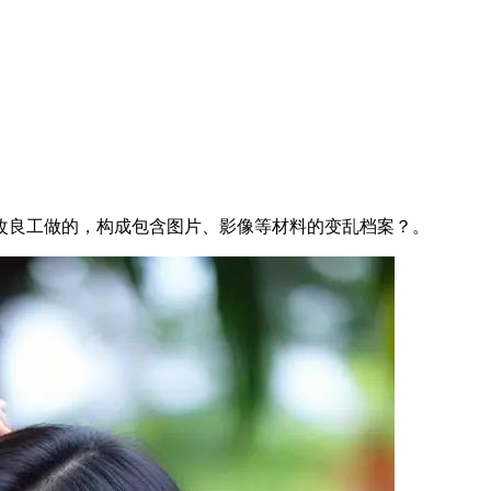
良工做的，构成包含图片、影像等材料的变乱档案？。