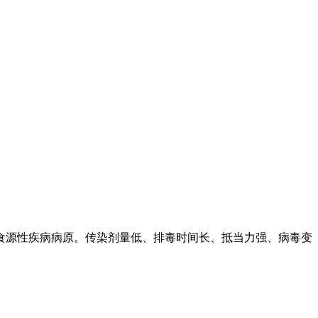
源性疾病病原。传染剂量低、排毒时间长、抵当力强、病毒变