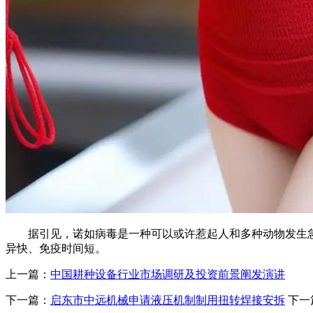
据引见，诺如病毒是一种可以或许惹起人和多种动物发生急
异快、免疫时间短。
上一篇：
中国耕种设备行业市场调研及投资前景阐发演讲
下一篇：
启东市中远机械申请液压机制制用扭转焊接安拆
下一