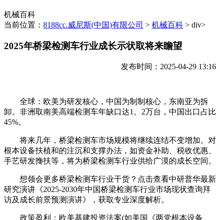
机械百科
当前位置：
8188cc.威尼斯(中国)有限公司
>
机械百科
> div>
2025年桥梁检测车行业成长示状取将来瞻望
发布时间：2025-04-29 13:16
全球：欧美为研发核心，中国为制制核心，东南亚为拆
卸。非洲取南美高端检测车年缺口达1。2万台，中国出口占比
45%。
将来几年，桥梁检测车市场规模将继续连结不变增加。对
根本设备扶植和的注沉和支撑办法，如资金补助、税收优惠、
手艺研发搀扶等，将为桥梁检测车行业供给广漠的成长空间。
想领会更多桥梁检测车行业干货？点击查看中研普华最新
研究演讲《2025-2030年中国桥梁检测车行业市场现状查询拜
访及成长前景预测演讲》，获取专业深度解析。
政策盈利：欧美基建投资法案(如美国《两党根本设备