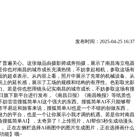
发布时间：2025-04-25 16:37
普遍关心。这张做品由摄影师成奔拍摄，展示了南昌海立电器
是你也对南昌的城市成长充满热情，不妨拿起相机，参取这场有
面的超卓表示。从内容上看，照片中展示了先辈的机械设备、从
间上的延长感，展示了工场的规模和结构的有序性。色彩取光影
力。若是你也想用镜头记实南昌的城市成长，不妨参取这场有搜
在南昌日旗下新平台进行发布，《南昌日报》《南昌晚报》等纸质也
妨尝尝搜狐简单AI这个强大的东西。搜狐简单AI不只能够帮
市平易近和旅客来说，搜狐简单AI也是一个不错的创做东西，
魅力的平台，也是一个让你展示小我才调的机遇。若是你对南昌
狐简单AI】，太奇异了！上传照片，AI帮你5秒生成动漫头
】。正在左侧栏选择AI画图中的图片生成图片，正在选择画什么
功能】哦~