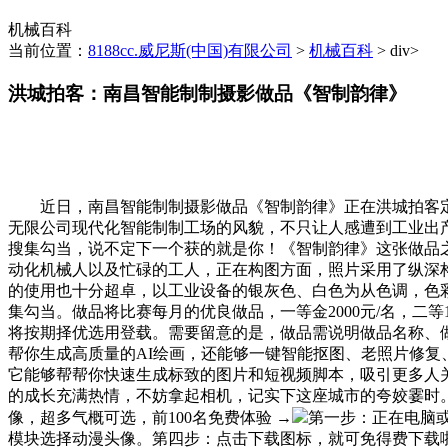
机械百科
当前位置：
8188cc.威尼斯(中国)有限公司
>
机械百科
> div>
洪城拍客：南昌智能制制摄影做品《智制韵律》
近日，南昌智能制制摄影做品《智制韵律》正在洪城拍客定
无限公司现代化智能制制工场的风貌，不只让人感遭到工业出
搜集勾当，说不定下一个获的就是你！《智制韵律》这张做品
动化机械人以及忙碌的工人，正在构图方面，照片采用了纵深
的使用也十分超卓，以工业设备的银灰色、白色为从色调，色
集勾当。做品将比赛每月的优良做品，一等金2000元/名，二等
将按期择优选用登载。需要留意的是，做品需说明做品名称、做
帮你生成高质量的AI绘画，还能够一键智能抠图、老照片修复
它能够帮帮你快速生成标致的图片和短视频脚本，吸引更多人
的成长充满热情，不妨拿起相机，记实下这座城市的夸姣霎时。
像，超多气概可选，前100名免费体验 →
第一步：正在电脑或
模块选择动漫头像。第四步：点击下载图标，就可免得费下载啦