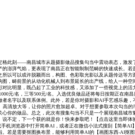
格此刻——南昌城市从题摄影做品搜集勾当中震动表态，激发了
产的澎湃气焰，更表现了南昌正在智能制制范畴的快速成长。若
之所以可以或许脱颖而出，构图、色彩取光影以及从题传达等方
构图，畴前景的从动化机械人到布景延长的出产线，给人一种空
彩对比明显，既凸起了工业的科技感，又添加了一些视觉上的活
1000元/名，三等500元/名。入选优良做品还将每日按期正
者名字以及联系体例。此外，若是你对摄影和AI手艺感乐趣，不
、高清放大等，让你的照片愈加超卓。对于想要参取本次勾当的
关心你的做品。总之，此次有搜集勾当不只是一个展现南昌城市
说不定，下一个获的就是你！快来参取吧！【点击这里当即体验搜
手机浏览器中打开简单AI，或者正在微信小法式搜刮【简单AI
。若是需要抠图换布景，能够利用简单AI的【画图东西-AI抠图