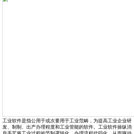
工业软件是指公用于或次要用于工业范畴，为提高工业企业研
发、制制、出产办理程度和工业管能的软件。工业软件操纵消
息手艺将工业过程的节制逻辑化、办理流程代码化，从而驱动