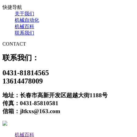
快捷导航
关于我们
机械自动化
机械百科
联系我们
CONTACT
联系我们：
0431-81814565
13614478009
地址：长春市高新开发区超越大街1188号
传真：0431-85810581
信箱：jltkxs@163.com
机械百科