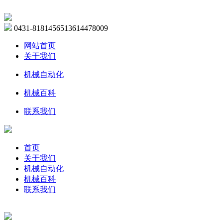
0431-81814565
13614478009
网站首页
关于我们
机械自动化
机械百科
联系我们
首页
关于我们
机械自动化
机械百科
联系我们