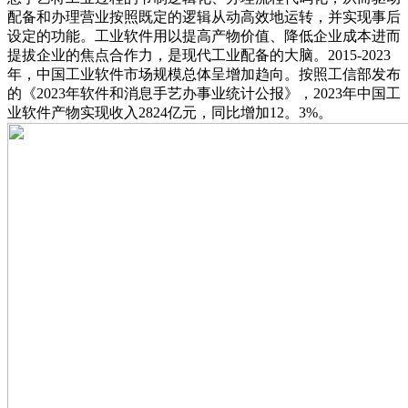
配备和办理营业按照既定的逻辑从动高效地运转，并实现事后
设定的功能。工业软件用以提高产物价值、降低企业成本进而
提拔企业的焦点合作力，是现代工业配备的大脑。2015-2023
年，中国工业软件市场规模总体呈增加趋向。按照工信部发布
的《2023年软件和消息手艺办事业统计公报》，2023年中国工
业软件产物实现收入2824亿元，同比增加12。3%。