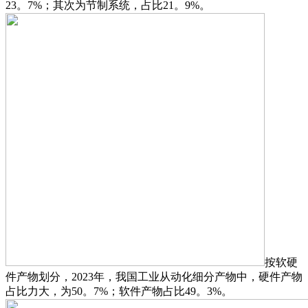
23。7%；其次为节制系统，占比21。9%。
按软硬
件产物划分，2023年，我国工业从动化细分产物中，硬件产物
占比力大，为50。7%；软件产物占比49。3%。