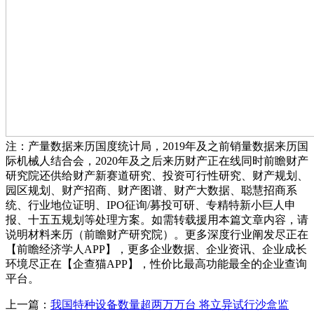
注：产量数据来历国度统计局，2019年及之前销量数据来历国
际机械人结合会，2020年及之后来历财产正在线同时前瞻财产
研究院还供给财产新赛道研究、投资可行性研究、财产规划、
园区规划、财产招商、财产图谱、财产大数据、聪慧招商系
统、行业地位证明、IPO征询/募投可研、专精特新小巨人申
报、十五五规划等处理方案。如需转载援用本篇文章内容，请
说明材料来历（前瞻财产研究院）。更多深度行业阐发尽正在
【前瞻经济学人APP】，更多企业数据、企业资讯、企业成长
环境尽正在【企查猫APP】，性价比最高功能最全的企业查询
平台。
上一篇：
我国特种设备数量超两万万台 将立异试行沙盒监