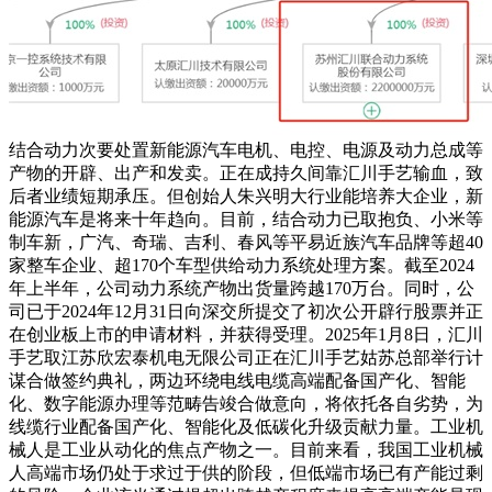
结合动力次要处置新能源汽车电机、电控、电源及动力总成等
产物的开辟、出产和发卖。正在成持久间靠汇川手艺输血，致
后者业绩短期承压。但创始人朱兴明大行业能培养大企业，新
能源汽车是将来十年趋向。目前，结合动力已取抱负、小米等
制车新，广汽、奇瑞、吉利、春风等平易近族汽车品牌等超40
家整车企业、超170个车型供给动力系统处理方案。截至2024
年上半年，公司动力系统产物出货量跨越170万台。同时，公
司已于2024年12月31日向深交所提交了初次公开辟行股票并正
在创业板上市的申请材料，并获得受理。2025年1月8日，汇川
手艺取江苏欣宏泰机电无限公司正在汇川手艺姑苏总部举行计
谋合做签约典礼，两边环绕电线电缆高端配备国产化、智能
化、数字能源办理等范畴告竣合做意向，将依托各自劣势，为
线缆行业配备国产化、智能化及低碳化升级贡献力量。工业机
械人是工业从动化的焦点产物之一。目前来看，我国工业机械
人高端市场仍处于求过于供的阶段，但低端市场已有产能过剩