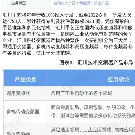
汇川手艺将每年营收10%投入研发，截至2022岁暮，研发人员
达4793人，累计获得专利及软件著做权2923 项。凭仗深挚的
手艺堆集和多元化结构，汇川手艺正在国内低压变频器和伺服
电机市场拥有率位居第一，是国内工业从动化节制范畴的领军
企业。汇川科技变频器产物品种繁多，次要能够分为三大类，
即通用变频器、多机传动变频器和高压变频器，每种变频器都
有各自的特点，使用于分歧范畴。