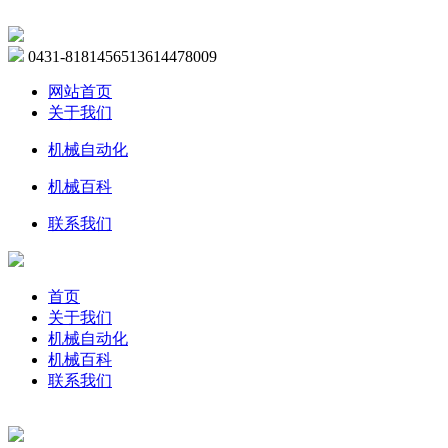
0431-81814565
13614478009
网站首页
关于我们
机械自动化
机械百科
联系我们
首页
关于我们
机械自动化
机械百科
联系我们