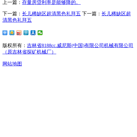
上一篇：
存量房贷利率是能够降的。
下一篇：
长儿稀缺区超清黑色礼拜五
下一篇：
长儿稀缺区超
清黑色礼拜五
版权所有：
吉林省8188cc.威尼斯(中国)有限公司机械有限公司
（原吉林省探矿机械厂）
网站地图