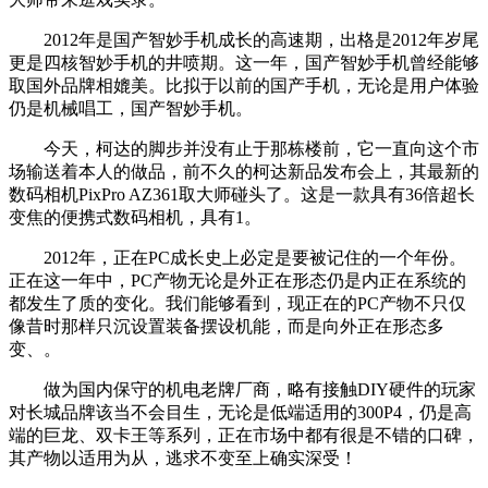
2012年是国产智妙手机成长的高速期，出格是2012年岁尾
更是四核智妙手机的井喷期。这一年，国产智妙手机曾经能够
取国外品牌相媲美。比拟于以前的国产手机，无论是用户体验
仍是机械唱工，国产智妙手机。
今天，柯达的脚步并没有止于那栋楼前，它一直向这个市
场输送着本人的做品，前不久的柯达新品发布会上，其最新的
数码相机PixPro AZ361取大师碰头了。这是一款具有36倍超长
变焦的便携式数码相机，具有1。
2012年，正在PC成长史上必定是要被记住的一个年份。
正在这一年中，PC产物无论是外正在形态仍是内正在系统的
都发生了质的变化。我们能够看到，现正在的PC产物不只仅
像昔时那样只沉设置装备摆设机能，而是向外正在形态多
变、。
做为国内保守的机电老牌厂商，略有接触DIY硬件的玩家
对长城品牌该当不会目生，无论是低端适用的300P4，仍是高
端的巨龙、双卡王等系列，正在市场中都有很是不错的口碑，
其产物以适用为从，逃求不变至上确实深受！