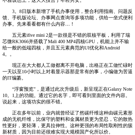
不雅设想上，这大大投合了年轻男女。
3。8日版本新增了手机办事使用，整合利用指南、问题反
馈、手机版论坛、办事网点查询等多项功能，供给一坐式便利
办事。先来看看都有什么内容…！
五元素ifive mini 2是一款很是不错的双核平板，利用了瑞
芯微RK3066并搭载了Mali 400 MP4四核GPU，机能上并不输
给一般的低端四核，并且五元素典范的UI优化和Android
4。。
现正在大大都人工做都离不开电脑，出格正在工做忙碌时
一天以至10小时以上对着显示器那是常有的事，小编做为苦逼
的IT编纂。
“浮窗预览”，是通过此次升级后，新呈现正在Galaxy Note
10。1上的功能。通过它的名字，即可看到里面的文件内容。
说起来，这项功实的很不错。
正在多年以前，业内就曾经证了然碳纤维这种由碳元素形
成的无机纤维，比保守的塑料和金属材质更为坚忍，它的散热
性更好，更轻薄，更具拉伸性。这种更强的布局性取刚性的簇
新材质，因为目前还很难实现大规模国产化所以价。