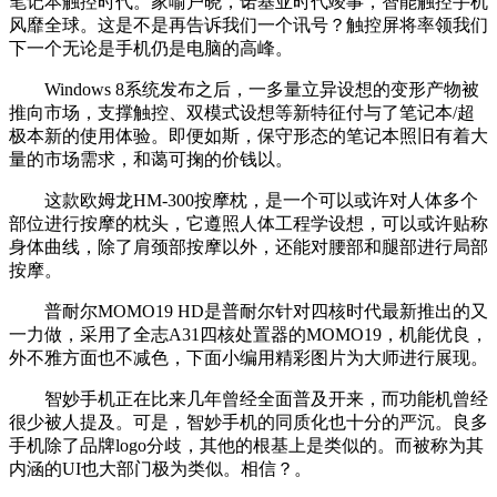
笔记本触控时代。家喻户晓，诺基亚时代竣事，智能触控手机
风靡全球。这是不是再告诉我们一个讯号？触控屏将率领我们
下一个无论是手机仍是电脑的高峰。
Windows 8系统发布之后，一多量立异设想的变形产物被
推向市场，支撑触控、双模式设想等新特征付与了笔记本/超
极本新的使用体验。即便如斯，保守形态的笔记本照旧有着大
量的市场需求，和蔼可掬的价钱以。
这款欧姆龙HM-300按摩枕，是一个可以或许对人体多个
部位进行按摩的枕头，它遵照人体工程学设想，可以或许贴称
身体曲线，除了肩颈部按摩以外，还能对腰部和腿部进行局部
按摩。
普耐尔MOMO19 HD是普耐尔针对四核时代最新推出的又
一力做，采用了全志A31四核处置器的MOMO19，机能优良，
外不雅方面也不减色，下面小编用精彩图片为大师进行展现。
智妙手机正在比来几年曾经全面普及开来，而功能机曾经
很少被人提及。可是，智妙手机的同质化也十分的严沉。良多
手机除了品牌logo分歧，其他的根基上是类似的。而被称为其
内涵的UI也大部门极为类似。相信？。