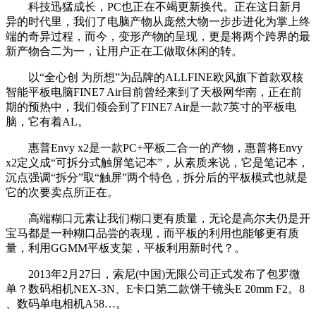
科技迅猛成长，PC也正在不竭更新换代。正在这日新月
异的时代里，我们了电脑产物从庞然大物一步步进化为掌上终
端的奇异过程，而今，变形产物的呈现，更是将两个跨界的最
新产物合二为一，让用户正在工做取休闲的转。
以“全心创 为所想”为品牌的ALLFINE欧风旗下首款双核
智能平板电脑FINE7 Air目前曾经来到了天极网华南，正在前
期的预热中，我们领会到了FINE7 Air是一款7英寸的平板电
脑，它有着AL。
惠普Envy x2是一款PC+平板二合一的产物，惠普将Envy
x2定义成“可拆分式触屏笔记本”，从素质来说，它是笔记本，
沉点强调“拆分”取“触屏”两个特色，拆分后的平板模式也就是
它的次要卖点所正在。
高端糊口元素让我们糊口更有质量，无论是高尔夫仍是开
宝马都是一种糊口品尝的表现，而平板的利用也能够更有质
量，利用GGMM平板支架，平板利用新时代？。
2013年2月27日，索尼(中国)无限公司正式发布了包罗微
单？数码相机NEX-3N、E卡口第二款饼干镜头E 20mm F2。8
、数码单电相机A58…。