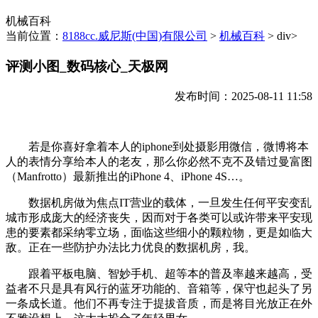
机械百科
当前位置：
8188cc.威尼斯(中国)有限公司
>
机械百科
> div>
评测小图_数码核心_天极网
发布时间：2025-08-11 11:58
若是你喜好拿着本人的iphone到处摄影用微信，微博将本
人的表情分享给本人的老友，那么你必然不克不及错过曼富图
（Manfrotto）最新推出的iPhone 4、iPhone 4S…。
数据机房做为焦点IT营业的载体，一旦发生任何平安变乱
城市形成庞大的经济丧失，因而对于各类可以或许带来平安现
患的要素都采纳零立场，面临这些细小的颗粒物，更是如临大
敌。正在一些防护办法比力优良的数据机房，我。
跟着平板电脑、智妙手机、超等本的普及率越来越高，受
益者不只是具有风行的蓝牙功能的、音箱等，保守也起头了另
一条成长道。他们不再专注于提拔音质，而是将目光放正在外