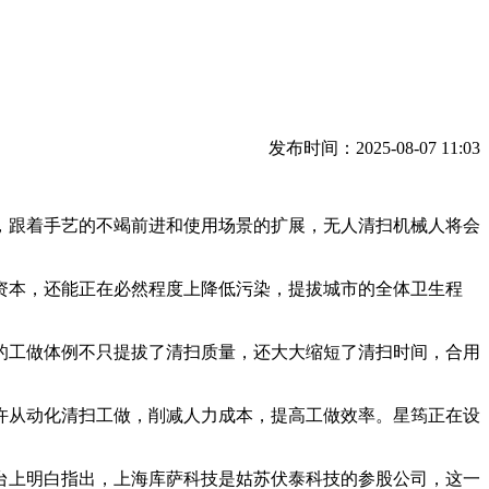
发布时间：2025-08-07 11:03
跟着手艺的不竭前进和使用场景的扩展，无人清扫机械人将会
本，还能正在必然程度上降低污染，提拔城市的全体卫生程
工做体例不只提拔了清扫质量，还大大缩短了清扫时间，合用
从动化清扫工做，削减人力成本，提高工做效率。星筠正在设
上明白指出，上海库萨科技是姑苏伏泰科技的参股公司，这一