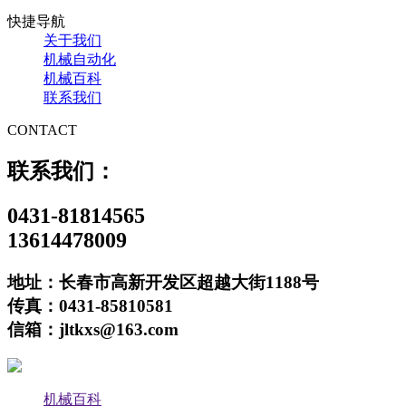
快捷导航
关于我们
机械自动化
机械百科
联系我们
CONTACT
联系我们：
0431-81814565
13614478009
地址：长春市高新开发区超越大街1188号
传真：0431-85810581
信箱：jltkxs@163.com
机械百科