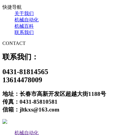
快捷导航
关于我们
机械自动化
机械百科
联系我们
CONTACT
联系我们：
0431-81814565
13614478009
地址：长春市高新开发区超越大街1188号
传真：0431-85810581
信箱：jltkxs@163.com
机械自动化