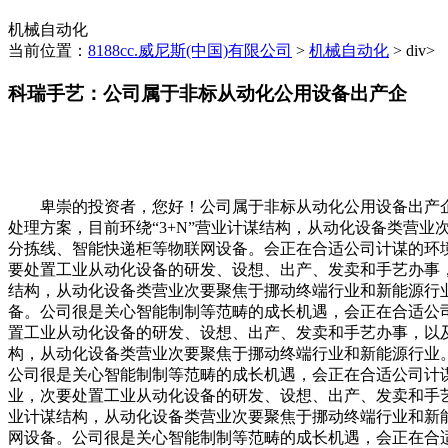
机械自动化
当前位置：
8188cc.威尼斯(中国)有限公司
>
机械自动化
> div>
科瑞手艺：公司属于非标从动化公用设备出产企
卑崇的投资者，您好！公司属于非标从动化公用设备出产企
处理方案，目前环绕“3+N”营业计谋结构，从动化设备类营
分拣线、智能快递柜等物联网设备。会正在合适公司计谋的环
要处置工业从动化设备的研发、设想、出产、发卖和手艺办事，
结构，从动化设备类营业次要聚焦于挪动终端行业和新能源行
备。公司很是关心智能制制等范畴的成长机遇，会正在合适公
置工业从动化设备的研发、设想、出产、发卖和手艺办事，以及
构，从动化设备类营业次要聚焦于挪动终端行业和新能源行业
公司很是关心智能制制等范畴的成长机遇，会正在合适公司计
业，次要处置工业从动化设备的研发、设想、出产、发卖和手艺
业计谋结构，从动化设备类营业次要聚焦于挪动终端行业和新
网设备。公司很是关心智能制制等范畴的成长机遇，会正在合