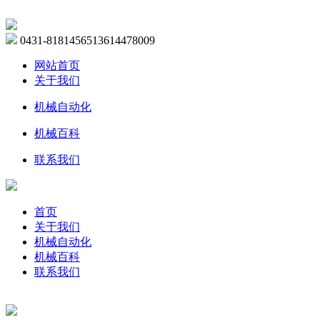
0431-81814565
13614478009
网站首页
关于我们
机械自动化
机械百科
联系我们
首页
关于我们
机械自动化
机械百科
联系我们