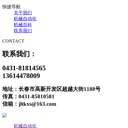
快捷导航
关于我们
机械自动化
机械百科
联系我们
CONTACT
联系我们：
0431-81814565
13614478009
地址：长春市高新开发区超越大街1188号
传真：0431-85810581
信箱：jltkxs@163.com
机械自动化