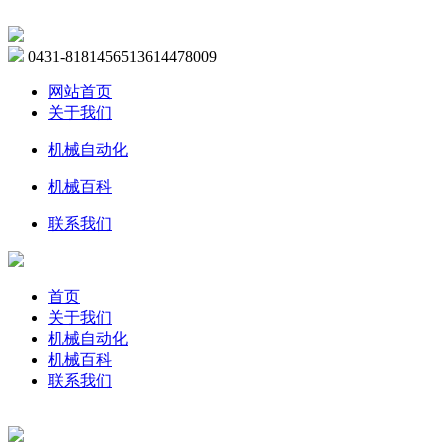
0431-81814565
13614478009
网站首页
关于我们
机械自动化
机械百科
联系我们
首页
关于我们
机械自动化
机械百科
联系我们