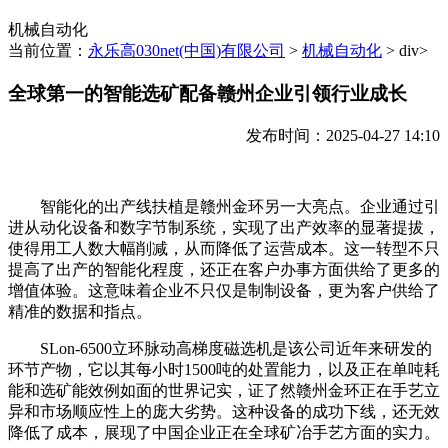
机械自动化
当前位置：
永乐高030net(中国)有限公司
>
机械自动化
> div>
全球第一的智能选矿配备赣州企业引领行业成长
发布时间：2025-04-27 14:10
智能化的出产线扶植是赣州金环另一大亮点。企业通过引
进从动化设备和数字节制系统，实现了出产效率的显著提拔，
使得用工人数大幅削减，从而降低了运营成本。这一转型不只
提高了出产的智能化程度，还正在客户办事方面供给了更多的
增值体验。这意味着企业不只仅是制制设备，更为客户供给了
精准的数据和指点。
SLon-6500立环脉动高梯度磁选机是该公司近年来研发的
环节产物，它以其每小时1500吨的处置能力，以及正在单吨耗
能和选矿能效例如面的世界记实，证了然赣州金环正在手艺立
异和市场顺应性上的庞大劣势。这种设备的成功下线，还无效
降低了成本，展现了中国企业正在全球矿冶手艺方面的实力。