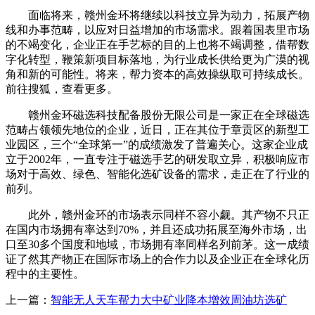
面临将来，赣州金环将继续以科技立异为动力，拓展产物
线和办事范畴，以应对日益增加的市场需求。跟着国表里市场
的不竭变化，企业正在手艺标的目的上也将不竭调整，借帮数
字化转型，鞭策新项目标落地，为行业成长供给更为广漠的视
角和新的可能性。将来，帮力资本的高效操纵取可持续成长。
前往搜狐，查看更多。
赣州金环磁选科技配备股份无限公司是一家正在全球磁选
范畴占领领先地位的企业，近日，正在其位于章贡区的新型工
业园区，三个“全球第一”的成绩激发了普遍关心。这家企业成
立于2002年，一直专注于磁选手艺的研发取立异，积极响应市
场对于高效、绿色、智能化选矿设备的需求，走正在了行业的
前列。
此外，赣州金环的市场表示同样不容小觑。其产物不只正
在国内市场拥有率达到70%，并且还成功拓展至海外市场，出
口至30多个国度和地域，市场拥有率同样名列前茅。这一成绩
证了然其产物正在国际市场上的合作力以及企业正在全球化历
程中的主要性。
上一篇：
智能无人天车帮力大中矿业降本增效周油坊选矿