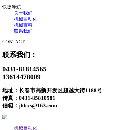
快捷导航
关于我们
机械自动化
机械百科
联系我们
CONTACT
联系我们：
0431-81814565
13614478009
地址：长春市高新开发区超越大街1188号
传真：0431-85810581
信箱：jltkxs@163.com
机械自动化