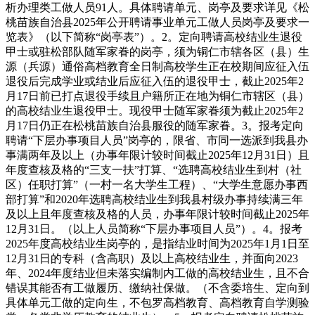
析办理类工做人员91人。具体聘请单元、岗亭及要求详见《松
桃苗族自治县2025年公开聘请事业单元工做人员岗亭及要求一
览表》（以下简称“岗亭表”）。2。定向聘请高校结业生退役
甲士或驻松部队随军家眷的岗亭，须为铜仁市辖各区（县）生
源（兵源）通俗高档教育全日制高校学生正在校期间应征入伍
退役后完成学业或结业后应征入伍的退役甲士，截止2025年2
月17日前已打点退役手续且户籍所正在地为铜仁市辖区（县）
的高校结业生退役甲士。现役甲士随军家眷须为截止2025年2
月17日仍正在松桃苗族自治县服役的随军家眷。3。报考定向
聘请“下层办事项目人员”岗亭的，限省、市同一选派到我县办
事满两年及以上（办事年限计较时间截止2025年12月31日）且
年度查核及格的“三支一扶”打算、“选聘高校结业生到村（社
区）任职打算”（一村一名大学生工程）、“大学生意愿办事西
部打算”和2020年选聘高校结业生到我县村级办事持续满三年
及以上且年度查核及格的人员，办事年限计较时间截止2025年
12月31日。（以上人员简称“下层办事项目人员”）。4。报考
2025年度高校结业生岗亭的，是指结业时间为2025年1月1日至
12月31日的专科（含高职）及以上高校结业生，并面向2023
年、2024年度结业但未落实编制内工做的高校结业生，且不合
错误其能否有工做履历、缴纳社保做。（不含委培生、定向到
具体单元工做的定向生，不包罗高档教育、高档教育自学测验