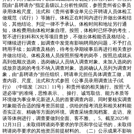
院由“县聘请办”指定县级以上分析性病院，参照贵州省公事员
录用体检尺度、法式和《贵州省事业单元公开聘请人员体检工
做规范（试行）》等施行。体检正在时间内进行并做出体检结
论，其他结论、判定一律不予承认。体检时间和地址另行通
知，体检费用由体检对象自理。按照，体检时已怀孕的考生，
暂不进行妇科和X光等项目查抄，不做出体检能否及格结论，
可继续进行调查，如调查中发觉有影响聘用的问题，不予打点
聘用手续；如调查及格的，待考生孕期竣事后再进行相关查抄
并做出结论。体检及格人员按照所报考的岗亭，按照总成就从
高到低顺次选岗，选岗确认人员纳入调查对象。未加入选岗的
或放弃选岗的考生不纳入调查对象。选岗确认人员列为调查对
象，由“县聘请办”担任组织，聘请单元担任具体调查工做，调
查内容、尺度、法式和方式参照《公事员录用调查法子(试
行)》（中组发〔2021〕11号）和贵州省的相关施行。按照“凡
进必审”的准绳，思惟表示、、操行、诚笃取信、能力本质等
环境做为事业单元新进人员的首要调查内容。同时要核实调查
对象能否合适的报考资历前提，供给的报考消息和相关材料能
否实正在、精确等方面的环境。调查采纳查阅档案、走访、座
谈等体例进行，调查要做到全面、客不雅、。5。截至2025年
12月31日，未取得聘请岗亭要求的学历和学位证书的，未取得
聘请岗亭要求的其他资历前提材料的。（二）公示成果不影响