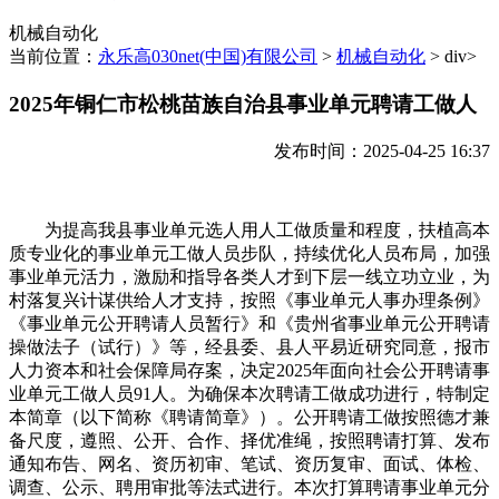
机械自动化
当前位置：
永乐高030net(中国)有限公司
>
机械自动化
> div>
2025年铜仁市松桃苗族自治县事业单元聘请工做人
发布时间：2025-04-25 16:37
为提高我县事业单元选人用人工做质量和程度，扶植高本
质专业化的事业单元工做人员步队，持续优化人员布局，加强
事业单元活力，激励和指导各类人才到下层一线立功立业，为
村落复兴计谋供给人才支持，按照《事业单元人事办理条例》
《事业单元公开聘请人员暂行》和《贵州省事业单元公开聘请
操做法子（试行）》等，经县委、县人平易近研究同意，报市
人力资本和社会保障局存案，决定2025年面向社会公开聘请事
业单元工做人员91人。为确保本次聘请工做成功进行，特制定
本简章（以下简称《聘请简章》）。公开聘请工做按照德才兼
备尺度，遵照、公开、合作、择优准绳，按照聘请打算、发布
通知布告、网名、资历初审、笔试、资历复审、面试、体检、
调查、公示、聘用审批等法式进行。本次打算聘请事业单元分