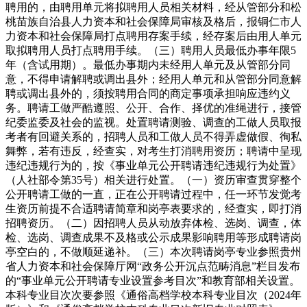
聘用的，由聘用单元将拟聘用人员相关材料，经从管部分和松
桃苗族自治县人力资本和社会保障局审核及格后，报铜仁市人
力资本和社会保障局打点聘用存案手续，经存案后由用人单元
取拟聘用人员打点聘用手续。（三）聘用人员最低办事年限5
年（含试用期）。最低办事期内未经用人单元及从管部分同
意，不得申请解聘或调出县外；经用人单元和从管部分同意解
聘或调出县外的，须按聘用合同的商定事项承担响应违约义
务。聘请工做严酷遵照、公开、合作、择优的准绳进行，接管
纪委监委及社会的监视。处置聘请测验、调查的工做人员取报
考者有回避关系的，招聘人员和工做人员不得弄虚做假、徇私
舞弊，若有违反，经查实，对考生打消聘用资历；聘请中呈现
违纪违规行为的，按《事业单元公开聘请违纪违规行为处置》
（人社部令第35号）相关进行处置。（一）资历审查贯穿整个
公开聘请工做的一直，正在公开聘请过程中，任一环节发觉考
生资历前提不合适聘请简章和岗亭表要求的，经查实，即打消
招聘资历。（二）因招聘人员从动放弃体检、选岗、调查，体
检、选岗、调查成果不及格或公示成果影响聘用等形成聘请岗
亭空白的，不做顺延递补。（三）本次聘请岗亭专业参照贵州
省人力资本和社会保障厅网“政务公开沉点范畴消息”栏目发布
的“事业单元公开聘请专业设置参考目次”和教育部相关设置。
本科专业目次次要参照《通俗高档学校本科专业目次（2024年