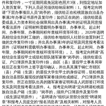
件和复印件，一寸近期同底免冠彩色照片3张，到指定地址加
入资历复审。下列人员还另须供给响应材料：1。报考定向聘
请“下层办事项目人员”岗亭的，须供给正在松桃苗族自治县办
事满2年办事证书原件及复印件；如仍正在岗的，须供给团县
委或县人力资本和社会保障局出具办事满2年的证明及同意报
考看法原件（证明材料需载明办事项目、办事单元、起止时
间、办事年限、办事期间积年查核环境等环境）。2020年选聘
高校结业生到村工做的，须供给本地组织人社部分放置到村工
做的文件复印件1份；并出具办事满3年的证明及同意报考看法
原件（证明材料需载明办事项目、办事单元、起止时间、办事
年限、办事期间积年查核环境等环境）。2。报考定向聘请“高
校结业生退役甲士或驻松部队随军家眷”岗亭的，须供给退伍
证、户口簿原件及复印件1份，由区（县）退役甲士事务局审
核后正在复印件上签字盖印确认，并出具其属于铜仁市辖区
（县）户籍（生源）的退役大学生甲士的身份证明，驻松桃苗
族自治县部队服现役的随军家眷须供给成婚证、户口簿原件及
复印件、所正在部队出具的随军家眷证明和县人武部签订环境
失实及同意报考看法原件。4。报考定向聘请“定向聘请松桃苗
族自治县户籍（生源）”岗亭的，须持户口簿原件及复印件
（或生源证明原件）。“县聘请办”组织从管部分按照“聘请简
章”和报考人员提交的“报名消息表”及相关材料，对报考人员