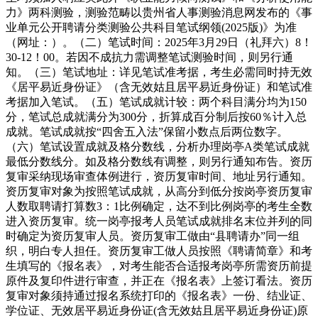
力》两科测验，测验范畴以贵州省人事测验消息网发布的《事
业单元公开聘请分类测验公共科目笔试纲领(2025版)》为准
（网址：）。（二）笔试时间：2025年3月29日（礼拜六）8！
30-12！00。若因不成抗力需调整笔试测验时间，则另行通
知。（三）笔试地址：详见笔试准考据，考生必需同时持无效
《居平易近身份证》（含无效姑且居平易近身份证）和笔试准
考据加入笔试。（五）笔试成就计较：两个科目满分均为150
分，笔试总成就满分为300分，折算成百分制后按60％计入总
成就。笔试成就按“四舍五入法”保留小数点后两位数字。
（六）笔试设置成就及格分数线，分析办理岗亭A类笔试成就
最低分数线分。如及格分数线有调整，则另行通知布告。资历
复审采纳现场审查体例进行，资历复审时间、地址另行通知。
资历复审对象为按照笔试成就，从高分到低分按岗亭资历复审
人数取聘请打算数3：1比例确定，达不到比例岗亭的考生全数
进入资历复审。统一岗亭报考人员笔试成就排名末位并列的同
时确定为资历复审人员。资历复审工做由“县聘请办”同一组
织，明白专人担任。资历复审工做人员按照《聘请简章》和考
生填写的《报名表》，对考生能否合适报考岗亭所需资历前提
原件及复印件进行审查，并正在《报名表》上签订看法。资历
复审对象须持通过报名系统打印的《报名表》一份、结业证、
学位证、无效居平易近身份证(含无效姑且居平易近身份证)原