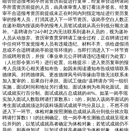
能否合适报考岗亭所需资历前提进行复审，经复审合适聘请岗
亭所需资历前提的人员，由具体审查人签订看法并签名。经复
审不合适报考资历前提或未正在时间内到指定地址进行资历复
审的报考人员，打消其进入下一环节资历。该岗亭空白人数正
在递补期内按该岗亭的报考人员笔试成就从高分到低分顺次递
补。“县聘请办”24小时之内无法联系到递补人员的，视为递补
人员从动放弃。资历审查贯穿聘请工做全过程，正在聘请过程
中任何环节发觉报考人员有违规违纪、材料不齐、供给虚假消
息或不合适聘请岗亭前提等环境的，当即打消进入下一环节资
历或聘用资历，并按《事业单元公开聘请违纪违规行为处置》
（人社部令第35号）进行处置。出格提示：进入资历复审的报
考人员须关心相关通知布告，如因未阅读通知布告或错填联系
德律风、封闭德律风、更改德律风号码等缘由导致无法联系未
加入复审的，后果自行承担。面试工做由“县聘请办”同一组织
实施，面试时间和地址另行通知。面试体例为布局化面试。面
试成就实行百分制。面试成就占总成就的40%。如某一岗亭现
实加入面试人数取聘请打算数系1：1的，则加入该岗亭面试的
考生面试成就须达到该科场面试成就平均分及以上，不然不得
进入下一环节。体检对象按照测验总成就从高分到低分挨次取
聘请打算数1！1的比例确定。统一岗亭考生测验总成就呈现末
位并列的，以笔试成就高者确定为体检对象；若笔试成就仍不
异的，则再做加试，以加试成就高者确定为体检对象。体检病