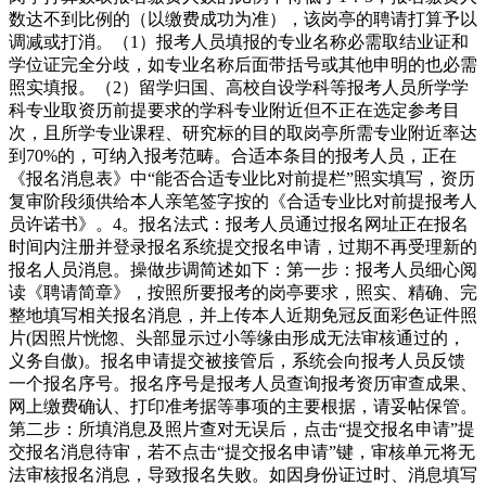
数达不到比例的（以缴费成功为准），该岗亭的聘请打算予以
调减或打消。（1）报考人员填报的专业名称必需取结业证和
学位证完全分歧，如专业名称后面带括号或其他申明的也必需
照实填报。（2）留学归国、高校自设学科等报考人员所学学
科专业取资历前提要求的学科专业附近但不正在选定参考目
次，且所学专业课程、研究标的目的取岗亭所需专业附近率达
到70%的，可纳入报考范畴。合适本条目的报考人员，正在
《报名消息表》中“能否合适专业比对前提栏”照实填写，资历
复审阶段须供给本人亲笔签字按的《合适专业比对前提报考人
员许诺书》。4。报名法式：报考人员通过报名网址正在报名
时间内注册并登录报名系统提交报名申请，过期不再受理新的
报名人员消息。操做步调简述如下：第一步：报考人员细心阅
读《聘请简章》，按照所要报考的岗亭要求，照实、精确、完
整地填写相关报名消息，并上传本人近期免冠反面彩色证件照
片(因照片恍惚、头部显示过小等缘由形成无法审核通过的，
义务自傲)。报名申请提交被接管后，系统会向报考人员反馈
一个报名序号。报名序号是报考人员查询报考资历审查成果、
网上缴费确认、打印准考据等事项的主要根据，请妥帖保管。
第二步：所填消息及照片查对无误后，点击“提交报名申请”提
交报名消息待审，若不点击“提交报名申请”键，审核单元将无
法审核报名消息，导致报名失败。如因身份证过时、消息填写