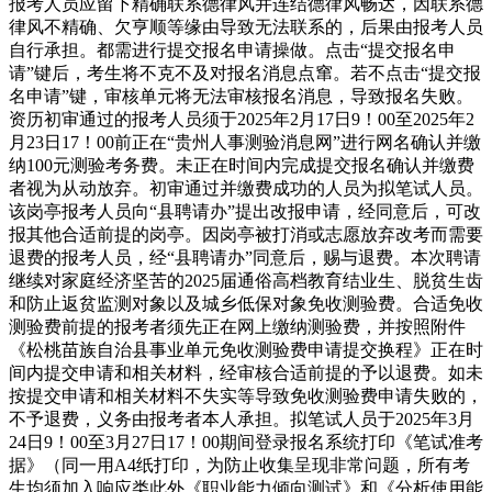
报考人员应留下精确联系德律风并连结德律风畅达，因联系德
律风不精确、欠亨顺等缘由导致无法联系的，后果由报考人员
自行承担。都需进行提交报名申请操做。点击“提交报名申
请”键后，考生将不克不及对报名消息点窜。若不点击“提交报
名申请”键，审核单元将无法审核报名消息，导致报名失败。
资历初审通过的报考人员须于2025年2月17日9！00至2025年2
月23日17！00前正在“贵州人事测验消息网”进行网名确认并缴
纳100元测验考务费。未正在时间内完成提交报名确认并缴费
者视为从动放弃。初审通过并缴费成功的人员为拟笔试人员。
该岗亭报考人员向“县聘请办”提出改报申请，经同意后，可改
报其他合适前提的岗亭。因岗亭被打消或志愿放弃改考而需要
退费的报考人员，经“县聘请办”同意后，赐与退费。本次聘请
继续对家庭经济坚苦的2025届通俗高档教育结业生、脱贫生齿
和防止返贫监测对象以及城乡低保对象免收测验费。合适免收
测验费前提的报考者须先正在网上缴纳测验费，并按照附件
《松桃苗族自治县事业单元免收测验费申请提交换程》正在时
间内提交申请和相关材料，经审核合适前提的予以退费。如未
按提交申请和相关材料不失实等导致免收测验费申请失败的，
不予退费，义务由报考者本人承担。拟笔试人员于2025年3月
24日9！00至3月27日17！00期间登录报名系统打印《笔试准考
据》（同一用A4纸打印，为防止收集呈现非常问题，所有考
生均须加入响应类此外《职业能力倾向测试》和《分析使用能