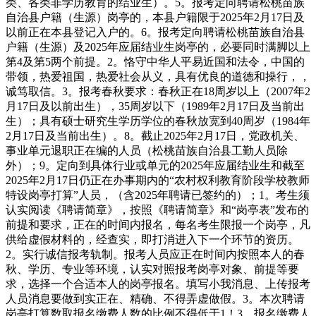
类、各类非学历教育的结业生）。5。报考定向聘请松桃苗族
自治县户籍（生源）岗亭的，本县户籍限于2025年2月17日及
以前正在本县登记入户的。6。报考定向聘请松桃苗族自治县
户籍（生源）及2025年应届结业生岗亭的，必要同时满脚以上
第4及第5两个前提。2。恪守中华人平易近国和法令，中国的
带领，热爱祖国，热爱社会从义，具有优良的道德和操行，，
诚笃取信。3。报考春秋要求：春秋正在18周岁以上（2007年2
月17日及以前出生），35周岁以下（1989年2月17日及当前出
生）；具有硕士研究生学历学位的春秋放宽到40周岁（1984年
2月17日及当前出生）。8。截止2025年2月17日，党政机关、
事业单元退职正在编的人员（松桃苗族自治县工勤人员除
外）；9。定向到具体行业或单元的2025年应届结业生和截至
2025年2月17日仍正在办事期内的“农村权利教育阶段学校教师
特设岗亭打算”人员，（含2025年聘请已签约的）；1。考生须
认实阅读《聘请简章》，按照《聘请简章》和“岗亭表”发布的
前提和要求，正在的时间内报名，每名考生限报一个岗亭，凡
供给虚假材料的，经查实，即打消进入下一个环节的资历。
2。实行诚信报考轨制。报考人员应正在时间内按照本人的春
秋、学历、专业等环境，认实对照报考岗亭对象、前提等要
求，选择一个合适本人的岗亭报名。填写小我消息、上传报考
人员消息要做到实正在、精确、不得弄虚做假。3。本次聘请
岗亭打算数取报名缴费人数的比例不得低于1！3，报名缴费人