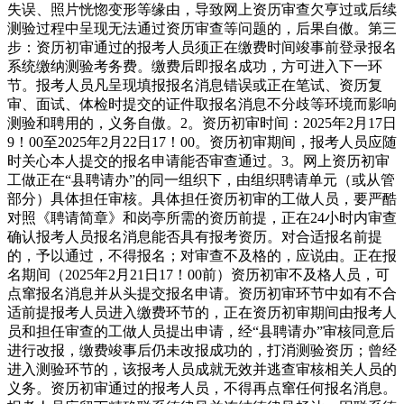
失误、照片恍惚变形等缘由，导致网上资历审查欠亨过或后续
测验过程中呈现无法通过资历审查等问题的，后果自傲。第三
步：资历初审通过的报考人员须正在缴费时间竣事前登录报名
系统缴纳测验考务费。缴费后即报名成功，方可进入下一环
节。报考人员凡呈现填报报名消息错误或正在笔试、资历复
审、面试、体检时提交的证件取报名消息不分歧等环境而影响
测验和聘用的，义务自傲。2。资历初审时间：2025年2月17日
9！00至2025年2月22日17！00。资历初审期间，报考人员应随
时关心本人提交的报名申请能否审查通过。3。网上资历初审
工做正在“县聘请办”的同一组织下，由组织聘请单元（或从管
部分）具体担任审核。具体担任资历初审的工做人员，要严酷
对照《聘请简章》和岗亭所需的资历前提，正在24小时内审查
确认报考人员报名消息能否具有报考资历。对合适报名前提
的，予以通过，不得报名；对审查不及格的，应说由。正在报
名期间（2025年2月21日17！00前）资历初审不及格人员，可
点窜报名消息并从头提交报名申请。资历初审环节中如有不合
适前提报考人员进入缴费环节的，正在资历初审期间由报考人
员和担任审查的工做人员提出申请，经“县聘请办”审核同意后
进行改报，缴费竣事后仍未改报成功的，打消测验资历；曾经
进入测验环节的，该报考人员成就无效并逃查审核相关人员的
义务。资历初审通过的报考人员，不得再点窜任何报名消息。