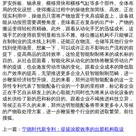
罗安拆板、轴承座、横移滑块和横移气缸等多个部件。全体布
局的优化设想，使得搬运过程中的操做愈加简练、高效。正在
现实利用中，操做员只需将产物放置于夹具或吸盘上，设备就
能从动按照需要调整角度，意味着正在复杂的出产中，产物的
搬运变得轻松而精确。此外，跟着从动化手艺的迅猛成长，这
项手艺的使用前景明显相当乐不雅。移位搬运机构不只能够正
在制制业的流水线上利用，还能正在物流、仓储等其他行业中
找到使用场景。想象一下，可以或许正在不影响出产流程的前
提下，提高商品的流转效率，这恰是智能制制将来的成长标的
目的。从社会层面看，智能化和从动化的加快将鞭策劳动出产
率的提拔，也会激发劳动市场的变化。跟着企业成本的降低取
出产效率的提高，无望推进更多企业入驻智能制制范畴，进一
步鞭策经济转型升级。总的来看，郑州达明智能配备的这一立
异性专利代表了智能配备行业的一个新的里程碑，标记着企业
正在手艺自从研发上的决心取能力同时也为将来从动化设备的
成长供给了新的思和标的目的。跟着企业不竭推进科技立异，
等候正在不久的未来，郑州达明智能配备将带来更多令人等候
的产物取处理方案，进一步鞭策整个行业的前进取繁荣。前往
搜狐。
上一篇：
宁德时代新专利：提拔涂胶效率的出胶机构取设