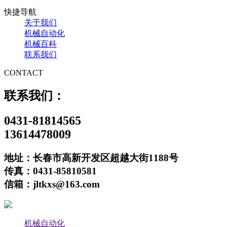
快捷导航
关于我们
机械自动化
机械百科
联系我们
CONTACT
联系我们：
0431-81814565
13614478009
地址：长春市高新开发区超越大街1188号
传真：0431-85810581
信箱：jltkxs@163.com
机械自动化