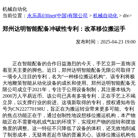
机械自动化
当前位置：
永乐高030net(中国)有限公司
>
机械自动化
> div>
郑州达明智能配备冲破性专利：改革移位搬运手
发布时间：2025-04-23 19:00
正在智能配备的合作日益激烈的今天，手艺立异一直饰演
着至关主要的脚色。近日，郑州达明智能配备无限公司取得了
一项令人注目的专利，名为“一种移位搬运机构”。该专利将极
大地鞭策智能从动化设备的成长和使用。郑州达明智能配备无
限公司成立于2021年，专注于公用设备制制，其注册本钱为
2000万人平易近币。该公司已具有多项专利，正在手艺上不竭
立异，以支撑行业的前进。这项新取得的专利，授权通知布告
号为CN222770198U，旨正在为搬运转业带来更多可能。专利
的焦点功能正在于，通过创制性地设想移位搬运机构，本产物
能正在不需要电机或气缸的环境下，实现对产物的扭转和摆放
角度的调整。这一特征不只降低了设备的体积，还无效地削减
了制形成本，无疑将惹起市场的普遍关心。该移位搬运机构包