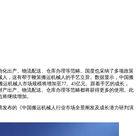
化出产、物流配送、仓库办理等范畴。国度也采纳了多项政策
械人，这有帮于鞭策搬运机械人的手艺立异。数据显示，中国搬
中国搬运机械人市场规模将增加至77。43亿元。跟着手艺的成长，
财产出产、物流配送、仓库办理等范畴都将获得更多的使用。此
也将继续增加。
发布的《中国搬运机械人行业市场全景阐发及成长潜力研判演