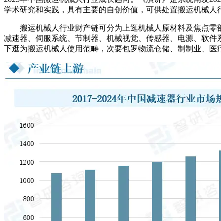
学术研究和实践，具有主要的自创价值，可供处置搬运机械人
搬运机械人行业财产链可分为上逛机械人原材料及焦点零部
减速器、伺服系统、节制器、机械视觉、传感器、电源、软件
下逛为搬运机械人使用范畴，次要包罗物流仓储、制制业、医