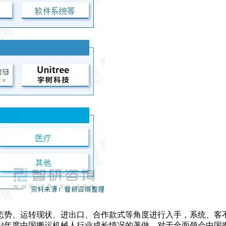
态势、运转现状、进出口、合作款式等角度进行入手，系统、客
2024年度中国搬运机械人行业成长情况的著做，对于全面领会中