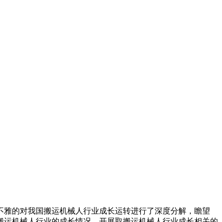
不雅的对我国搬运机械人行业成长运转进行了深度分解，瞻望
国搬运机械人行业的成长情况、开展取搬运机械人行业成长相关的