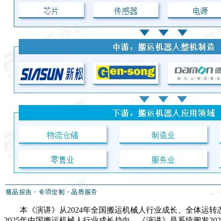
本《演讲》从2024年全国搬运机械人行业成长、全体运转
2025年中国搬运机械人行业成长趋向。《演讲》是系统阐发