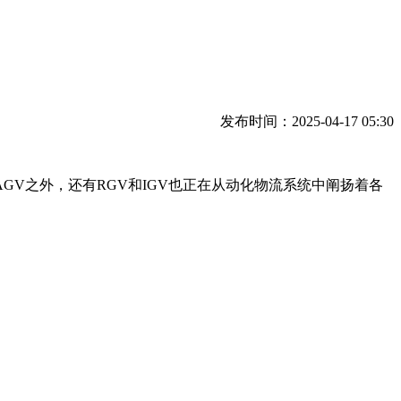
发布时间：2025-04-17 05:30
之外，还有RGV和IGV也正在从动化物流系统中阐扬着各