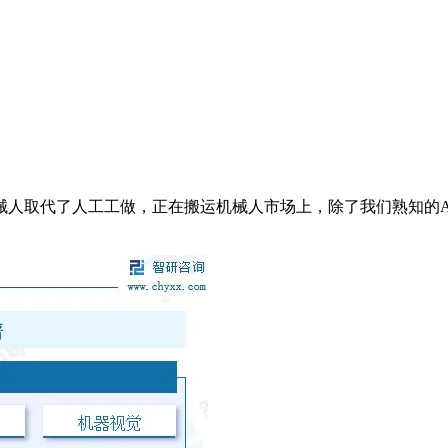
取代了人工工做，正在搬运机械人市场上，除了我们熟知的AGV