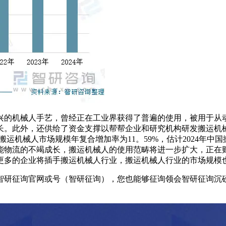
的机械人手艺，曾经正在工业界获得了普遍的使用，被用于从动
长。此外，还供给了资金支撑以帮帮企业和研究机构研发搬运机
年搬运机械人市场规模年复合增加率为11。59%，估计2024年
能物流的不竭成长，搬运机械人的使用范畴将进一步扩大，正在
更多的企业将插手搬运机械人行业，搬运机械人行业的市场规模
研征询官网或号（智研征询），您也能够征询领会智研征询沉磅