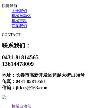
快捷导航
关于我们
机械自动化
机械百科
联系我们
CONTACT
联系我们：
0431-81814565
13614478009
地址：长春市高新开发区超越大街1188号
传真：0431-85810581
信箱：jltkxs@163.com
机械自动化