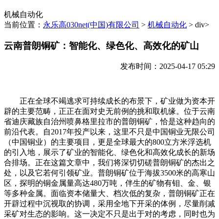
机械自动化
当前位置：
永乐高030net(中国)有限公司
>
机械自动化
> div>
云南普朗铜矿：智能化、绿色化、高效化的矿山
发布时间：2025-04-17 05:29
正在全球不竭逃求可持续成长的布景下，矿业做为资本开
辟的主要范畴，正正在面对史无前例的挑和取机缘。位于云南
省迪庆藏族自治州喷鼻格里拉市的普朗铜矿，恰是这种趋向的
前沿代表。自2017年投产以来，这里不只是中国铜业无限公司
（中国铜业）的主要项目，更是全球最大的800立方米浮选机
的引入地，展示了矿业的智能化、绿色化和高效化成长的新场
合排场。正在这篇文章中，我们将深切切磋普朗铜矿的杰出之
处，以及它若何引领矿业。普朗铜矿位于海拔3500米的高寒山
区，探明的铜金属量高达480万吨，伴生的矿物有钼、金、银
等多种金属。面临资本储量大、档次低的复杂，普朗铜矿正在
开辟过程中沉视取的协调，采用全地下开采的体例，尽量削减
采矿对生态的影响。这一决定不只是出于对的考虑，同时也为