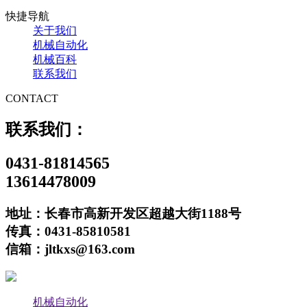
快捷导航
关于我们
机械自动化
机械百科
联系我们
CONTACT
联系我们：
0431-81814565
13614478009
地址：长春市高新开发区超越大街1188号
传真：0431-85810581
信箱：jltkxs@163.com
机械自动化