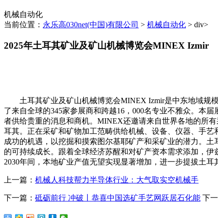
机械自动化
当前位置：
永乐高030net(中国)有限公司
>
机械自动化
> div>
2025年土耳其矿业及矿山机械博览会MINEX Izmir
土耳其矿业及矿山机械博览会MINEX Izmir是中东地域
了来自全球的345家参展商和跨越16，000名专业不雅众
者供给贵重的消息和商机。MINEX还邀请来自世界各地的所
耳其。正在采矿和矿物加工范畴供给机械、设备、仪器、手艺和办
成功的机遇，以挖掘和摸索图尔基耶矿产和采矿业的潜力。土
的可持续成长。跟着全球经济苏醒和对矿产资本需求添加，伊兹
2030年间，本地矿业产值无望实现显著增加，进一步提拔土
上一篇：
机械人科技帮力半导体行业：大气取实空机械手
下一篇：
砥砺前行 冲破丨恭喜中国选矿手艺网跃居石化能
下一