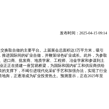
发布时间：2025-04-15 09:14
行业交换取合做的主要平台。上届展会总面积达3万平方米，吸引
事，推进国际间的矿业合做，并鞭策绿色矿业成长。此外，为参取
理、进口商、批发商、地质学家、工程师、冶金学家和参谋到土
该行业正正在搭建一座贸易桥梁，为国际和国内矿工和供应商供给
策的支撑下，不竭引进现代化采矿手艺和加强办法，实现了行业
地舆，正逐渐成为矿业投资热土。预测显示，正在2025年至