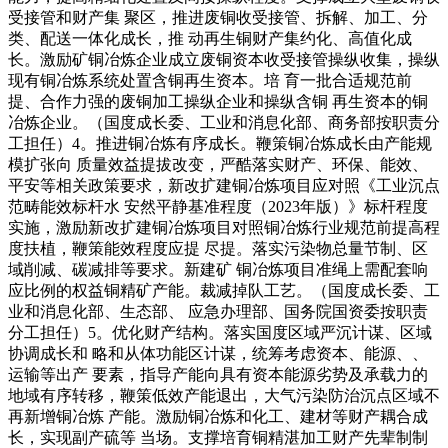
受接管和财产集 聚区，推进废铜收受接管、拆解、加工、分
类、配送一体化成长，推 动再生铜财产集约化、高值化成
长。激励矿铜冶炼企业成立废铜资本收受接管操纵收集，操纵
现有铜冶炼系统处置含铜再生资本。培 育一批合适规范前
提、合作力强的废铜加工操纵企业和操纵含铜 再生资本的铜
冶炼企业。（国度成长委、工业和消息化部、商务部按职责分
工担任）4。推进铜冶炼有序成长。鞭策铜冶炼成长由产能规
模扩张向 质量效益提拔改变，严酷落实财产、环保、能效、
平安等相关政策要求，新改扩建铜冶炼项目应对照《工业沉点
范畴能效标杆水 安然平静基准程度（2023年版）》标杆程度
实施，激励新改扩建铜冶炼项目对照铜冶炼行业规范前提高程
度扶植，鞭策能效程度应提 尽提。落实污染物总量节制、区
域削减、碳减排等要求。新建矿 铜冶炼项目准绳上需配套响
应比例的权益铜精矿产能。裁减掉队工艺。（国度成长委、工
业和消息化部、生态部、 应急办理部、国务院国资委按职责
分工担任）5。优化财产结构。落实国度区域严沉计谋、区域
协调成长和 略和从体功能区计谋，统筹考虑资本、能源、、
运输等出产 要素，指导产能向具有资本能源劣势及承载力的
地域有序转移，鞭策低效产能退出，大气污染防治沉点区域不
再新增铜冶炼 产能。激励铜冶炼和化工、建材等财产耦合成
长，实现副产硫等 当场。支撑培育铜精湛加工财产先辈制制