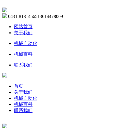
0431-81814565
13614478009
网站首页
关于我们
机械自动化
机械百科
联系我们
首页
关于我们
机械自动化
机械百科
联系我们