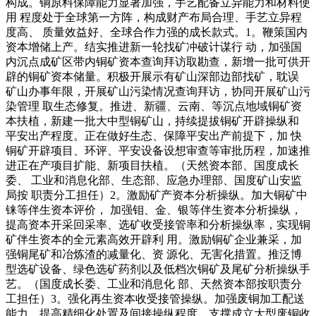
构成。铜原料保障能力显著加强，手艺配备立异能力和材料使
用 程度处于全球第一方阵，构成财产布局合理、手艺立异程
度高、 质量效益好、全球合作力强的成长款式。1。鞭策国内
资本增储上产。结实推进新一轮找矿冲破计谋行 动，加强国
内沉点成矿区带内铜矿资本查询拜访取勘查，新增一批可供开
辟的铜矿资本储量。积极开展示有矿山深部边部找矿，耽误
矿山办事年限，开展矿山污染情况查询拜访，协同开展矿山污
染管理 取生态修复。推进、新疆、云南、等沉点地域铜矿资
本扶植，新建一批大中型铜矿山，持续提拔铜矿开辟操纵和
平安出产程度。正在做好生态、保障平安出产前提下，加 快
铜矿开辟项目、环评、平安设备设想审查等审批历程，加速推
进正在产项目扩能、新项目扶植。（天然资本部、国度成长
委、 工业和消息化部、生态部、应急办理部、国度矿山安监
局按 职责分工担任）2。激励矿产资本分析操纵。加大铜矿中
铼等伴生资本评价， 加强钼、金、银等伴生资本分析操纵，
提高资本开采回采率、选矿收受接管率和分析操纵率，实现铜
矿伴生资本的全元素高效开辟利 用。激励铜矿企业兼采，加
强铜尾矿和冶炼渣的减量化、资 源化、无害化措置。推泛博
型选矿设备、绿色选矿药剂以及低档次铜矿及尾矿分析操纵手
艺。（国度成长委、工业和消息化 部、天然资本部按职责分
工担任）3。强化再生资本收受接管操纵。加强废铜加工配送
能力，提高精细化处置及间接操纵程度。支撑成立大型废铜收