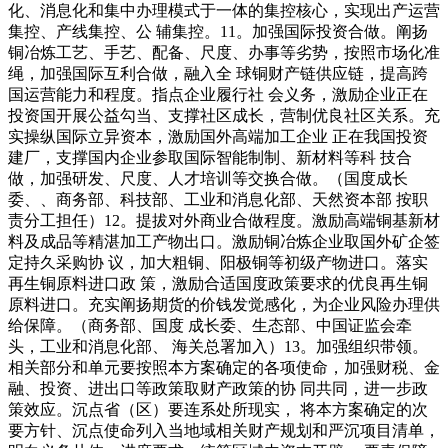
化、消息化和集中办理模式于一体的集控核心，实现出产运营
集控、产线集控、公 辅集控。11。加强国际投资合做。阐扬
铜冶炼工艺、手艺、配备、尺度、办事等劣势，按照市场化准
绳，加强国际互利合做，融入全 球铜财产链供应链，提高跨
国运营能力和程度。指点企业履行社 会义务，激励企业正在
投资国开展公益勾当、支撑社区成长，营制优良社区关系。充
实操纵国际立异资本，激励国外高端加工企业 正在我国投资
建厂，支撑国内企业参取国际智能制制、新材料等科 技合
做，加强研发、尺度、人才培训等交换合做。（国度成长
委、、商务部、科技部、工业和消息化部、天然资本部 按职
责分工担任）12。提拔对外商业合做程度。激励高端铜基新材
料及成品等精湛加工产物出口。激励铜冶炼企业取国外矿企签
定持久采购协 议，加大粗铜、阳极铜等初级产物进口。落实
再生铜原料进口政 策，激励合适国度政策要求的优良再生铜
原料进口。充实阐扬期货的价钱发觉感化，为企业风险办理供
给保障。（商务部、国度 成长委、生态部、中国证监会牵
头，工业和消息化部、 海关总署加入）13。加强组织带领。
相关部分和单元要按照本方案确定的各项使命，加强财税、金
融、投资、进出口等政策取财产政策的协 同共同，进一步政
策效应。沉点省（区）要连系处所现实， 将本方案确定的次
要方针、沉点使命列入当地域相关财产规划和严沉项目清单，