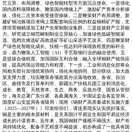
艺立异、布局调整、绿色智能转型等方面沉点使命。一是强化
国内原料保障根本。鞭策国内增储上产，激励矿产资本分析操
纵，强化二次资本收受接管操纵。二是鞭策财产布局调整。新
建矿铜冶炼项目准绳上需配套响应比例的权益铜精矿产能，支
撑培育铜精湛加工财产先辈制制业集群。三是提拔财产立异能
力。研究成立铜范畴制制业立异核心，加速绿色低碳智能采
选、低档次难选矿高效选矿等矿山采选手艺攻关。四是鞭策财
产绿色化智能化成长。扶植一批达到环保绩效程度的标杆企
业，鼎力鞭策人工智能（AI）手艺取铜行业的融合使用。五
是提拔合做程度。加强国际互利合做，融入全球铜财产链供应
链，提高跨国运营能力和程度。下一步，工业和消息化部将会
同相关部分加强统筹协同，强化央地协同、部分联动，加大政
策支撑力度，结实鞭策各项政策办法落地收效。各省、自治
区、曲辖市及打算单列市、新疆出产扶植兵团工业和消息化、
成长、教育、天然资本、生态、商务、应急办理、国资从管部
分，海关总署广东分署、各曲属海关，中国证监会各监管局，
国度矿山安监局各省级局：现将《铜财产高质量成长实施方案
（2025—2027年）》印发给你们，请连系现实认实抓好落实。
铜是主要的根本原材料，是关系国计平易近生和国平易近经济
成长的计谋资本。近年来，我国铜财产规模不竭强大、财产布
局持续优化、配备手艺程度不竭提拔，初步构成了一批具有国