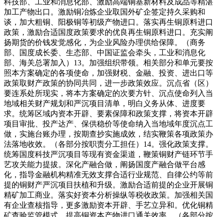
科技部、工业和消息化部、激励高端铜基新材料及成品等精湛
加工产物出口。激励铜冶炼企业取国外矿企签定持久采购和
谈，加大粗铜、阳极铜等初级产物进口。落实再生铜原料进口
政策，激励合适国度政策要求的优良再生铜原料进口。充实阐
扬期货的价钱发觉感化，为企业风险办理供给保障。（商务
部、国度成长委、生态部、中国证监会牵头，工业和消息化
部、海关总署加入）13。加强组织带领。相关部分和单元要按
照本方案确定的各项使命，加强财税、金融、投资、进出口等
政策取财产政策的协同共同，进一步政策效应。沉点省（区）
要连系处所现实，将本方案确定的次要方针、沉点使命列入当
地域相关财产规划和严沉项目清单，明白义务从体、进度要
求。统筹区域内资本开辟、要素保障和政策支撑，将资本开辟
项目审批、投产达产、保供稳价等使命纳入当地域年度沉点工
做，实施台账办理，按期查抄实施成效，结实鞭策各项政策办
法落地收效。（各部分按职责分工担任）14。强化政策支撑。
统筹国度科技严沉项目等现有资金渠道，鞭策铜财产链环节手
艺攻关能力提拔。深化产融合做，阐扬国度产融合做平台感
化，指导金融机构精准无效支撑合适行业规范、自律公约等前
提的铜财产严沉项目扶植和升级。激励合适前提的企业开展铜
精矿加工商业。落实好资本分析操纵等税收政策。加强相关国
有企业查核指导，更多激励资本开辟、手艺立异和。优化铜精
矿查验监管模式，提高铜资本产物进口通关效率。（各部分按