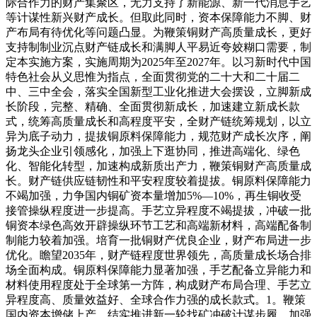
际合作力的财产集聚区，无力支持了新能源、新一代消息手艺
等计谋性新兴财产成长。但取此同时，资本保障能力不脚、财
产布局有待优化等问题凸显。为鞭策铜财产高质量成长，更好
支持制制业沉点财产链成长和满脚人平易近夸姣糊口需要，制
定本实施方案，实施周期为2025年至2027年。以习新时代中国
特色社会从义思惟为指点，全面贯彻党的二十大和二十届二
中、三中全会，落实全国新型工业化推进大会摆设，立脚新成
长阶段，完整、精确、全面贯彻新成长，加速建立新成长款
式，统筹高质量成长和高程度平安，全财产链统筹规划，以立
异为底子动力，提拔铜原料保障能力，规范财产成长次序，阐
扬龙头企业引领感化，加强上下逛协同，推进高端化、绿色
化、智能化转型，加速构成新质出产力，鞭策铜财产高质量成
长。财产链供应链韧性和平安程度较着提拔。铜原料保障能力
不竭加强，力争国内铜矿资本量增加5%—10%，再生铜收受
接管操纵程度进一步提高。手艺立异程度不竭提拔，冲破一批
铜资本绿色高效开辟操纵环节工艺和高端新材料，高端配备制
制能力较着加强。培育一批铜财产优良企业，财产布局进一步
优化。瞻望2035年，财产链程度世界领先，高质量成长场合排
场全面构成。铜原料保障能力显著加强，手艺配备立异能力和
材料使用程度处于全球第一方阵，构成财产布局合理、手艺立
异程度高、质量效益好、全球合作力强的成长款式。1。鞭策
国内资本增储上产。结实推进新一轮找矿冲破计谋步履，加强