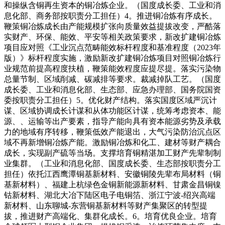
和操纵含铜再生资本的铜冶炼企业。（国度成长委、工业和消
息化部、商务部按职责分工担任）4。推进铜冶炼有序成长。
鞭策铜冶炼成长由产能规模扩张向质量效益提拔改变，严酷落
实财产、环保、能效、平安等相关政策要求，新改扩建铜冶炼
项目应对照《工业沉点范畴能效标杆程度和基准程度（2023年
版）》标杆程度实施，激励新改扩建铜冶炼项目对照铜冶炼行
业规范前提高程度扶植，鞭策能效程度应提尽提。落实污染物
总量节制、区域削减、碳减排等要求。裁减掉队工艺。（国度
成长委、工业和消息化部、生态部、应急办理部、国务院国资
委按职责分工担任）5。优化财产结构。落实国度区域严沉计
谋、区域协调成长计谋和从体功能区计谋，统筹考虑资本、能
源、、运输等出产要素，指导产能向具有资本能源劣势及承载
力的地域有序转移，鞭策低效产能退出，大气污染防治沉点区
域不再新增铜冶炼产能。激励铜冶炼和化工、建材等财产耦合
成长，实现副产硫等当场。支撑培育铜精湛加工财产先辈制制
业集群。（工业和消息化部、国度成长委、生态部按职责分工
担任）依托江西鹰潭铜基新材料、安徽铜陵先辈布局材料（铜
基新材料）、福建上杭绿色金铜新能源新材料、甘肃金昌铜镍
钴新材料、湖北大冶下陆区电子电铜箔、浙江宁波-绍兴高端
新材料、山东聊城-东营铜基新材料等财产集聚区的转型提
拔，推进财产高端化、集群化成长。6。培育优良企业。培育