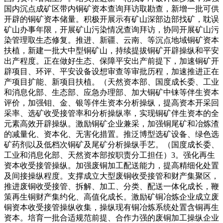
国内沉点成矿区带内铜矿资本查询拜访取勘查，新增一批可供
开辟的铜矿资本储量。积极开展示有矿山深部边部找矿，耽误
矿山办事年限，开展矿山污染情况查询拜访，协同开展矿山污
染管理取生态修复。推进、新疆、云南、等沉点地域铜矿资本
扶植，新建一批大中型铜矿山，持续提拔铜矿开辟操纵和平安
出产程度。正在做好生态、保障平安出产前提下，加速铜矿开
辟项目、环评、平安设备设想审查等审批历程，加速推进正在
产项目扩能、新项目扶植。（天然资本部、国度成长委、工业
和消息化部、生态部、应急办理部、加大铜矿中铼等伴生资本
评价，加强钼、金、银等伴生资本分析操纵，提高资本开采回
采率、选矿收受接管率和分析操纵率，实现铜矿伴生资本的全
元素高效开辟操纵。激励铜矿企业兼采，加强铜尾矿和冶炼渣
的减量化、资本化、无害化措置。推泛博型选矿设备、绿色选
矿药剂以及低档次铜矿及尾矿分析操纵手艺。（国度成长委、
工业和消息化部、天然资本部按职责分工担任）3。强化再生
资本收受接管操纵。加强废铜加工配送能力，提高精细化处置
及间接操纵程度。支撑成立大型废铜收受接管和财产集聚区，
推进废铜收受接管、拆解、加工、分类、配送一体化成长，鞭
策再生铜财产集约化、高值化成长。激励矿铜冶炼企业成立废
铜资本收受接管操纵收集，操纵现有铜冶炼系统处置含铜再生
资本。培育一批合适规范前提、合作力强的废铜加工操纵企业