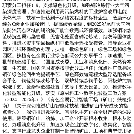
职责分工担任）9。支撑绿色化升级。加强铜冶炼行业大气污
染深度管理，加速推进利用高污染燃料的工业炉窑改用电能、
天然气等，扶植一批达到环保绩效程度的标杆企业，激励环保
绩效C级企业加强管理、提高绩效品级，到2025岁尾前大气污
染防治沉点区域的铜冶炼产能全数完成环保绩效。加强铜冶炼
范畴沉金属污染管理，无害化处置含砷冶炼渣、烟灰等固体废
料，推进水资本轮回操纵和中低温余热收受接管。指导企业和
园区加强环保绩效办理，扶植一批绿色矿山、绿色工场和绿色
园区。扶植有色金属行业绿色低碳公共办事平台，加速推广一
批节能低碳手艺。（国度成长委、工业和消息化部、天然资本
部、生态部、国务院国资委按职责分工担任）沉点推广低档次
铜矿绿色轮回生物提铜手艺、绿色高效短流程大型浮选配备成
套手艺、铜锍持续吹炼手艺、双炉持续炼铜手艺、阳极炉纯氧
燃烧手艺、废杂铜低碳处置手艺等手艺及设备。10。推进数字
化转型智能化升级。落实《原材料工业数字化转型工做方案
（2024—2026年）》《有色金属行业智能工场（矿山）扶植指
南》《关于深切推进矿山智能化扶植 推进矿山平安成长的指
点看法》，深切推进数字化、智能化手艺正在全财产链的深度
使用。鞭策铜矿山、冶炼、加工企业开展根本收集、根本从动
化、办理消息化升级，加速实现企业的数字化、收集化、智能
化。支撑行业龙头企业打制一批智能矿山、工场和典型使用场