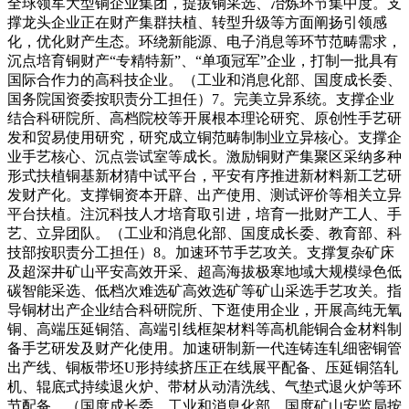
全球领军大型铜企业集团，提拔铜采选、冶炼环节集中度。支
撑龙头企业正在财产集群扶植、转型升级等方面阐扬引领感
化，优化财产生态。环绕新能源、电子消息等环节范畴需求，
沉点培育铜财产“专精特新”、“单项冠军”企业，打制一批具有
国际合作力的高科技企业。（工业和消息化部、国度成长委、
国务院国资委按职责分工担任）7。完美立异系统。支撑企业
结合科研院所、高档院校等开展根本理论研究、原创性手艺研
发和贸易使用研究，研究成立铜范畴制制业立异核心。支撑企
业手艺核心、沉点尝试室等成长。激励铜财产集聚区采纳多种
形式扶植铜基新材猜中试平台，平安有序推进新材料新工艺研
发财产化。支撑铜资本开辟、出产使用、测试评价等相关立异
平台扶植。注沉科技人才培育取引进，培育一批财产工人、手
艺、立异团队。（工业和消息化部、国度成长委、教育部、科
技部按职责分工担任）8。加速环节手艺攻关。支撑复杂矿床
及超深井矿山平安高效开采、超高海拔极寒地域大规模绿色低
碳智能采选、低档次难选矿高效选矿等矿山采选手艺攻关。指
导铜材出产企业结合科研院所、下逛使用企业，开展高纯无氧
铜、高端压延铜箔、高端引线框架材料等高机能铜合金材料制
备手艺研发及财产化使用。加速研制新一代连铸连轧细密铜管
出产线、铜板带坯U形持续挤压正在线展平配备、压延铜箔轧
机、辊底式持续退火炉、带材从动清洗线、气垫式退火炉等环
节配备。（国度成长委、工业和消息化部、国度矿山安监局按