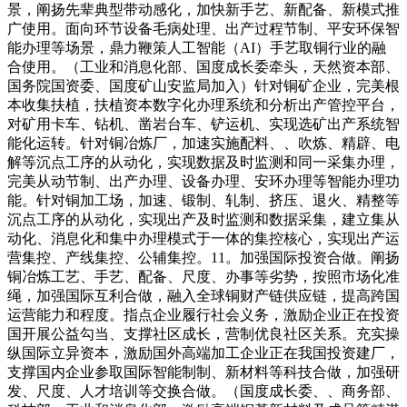
景，阐扬先辈典型带动感化，加快新手艺、新配备、新模式推
广使用。面向环节设备毛病处理、出产过程节制、平安环保智
能办理等场景，鼎力鞭策人工智能（AI）手艺取铜行业的融
合使用。（工业和消息化部、国度成长委牵头，天然资本部、
国务院国资委、国度矿山安监局加入）针对铜矿企业，完美根
本收集扶植，扶植资本数字化办理系统和分析出产管控平台，
对矿用卡车、钻机、凿岩台车、铲运机、实现选矿出产系统智
能化运转。针对铜冶炼厂，加速实施配料、、吹炼、精辟、电
解等沉点工序的从动化，实现数据及时监测和同一采集办理，
完美从动节制、出产办理、设备办理、安环办理等智能办理功
能。针对铜加工场，加速、锻制、轧制、挤压、退火、精整等
沉点工序的从动化，实现出产及时监测和数据采集，建立集从
动化、消息化和集中办理模式于一体的集控核心，实现出产运
营集控、产线集控、公辅集控。11。加强国际投资合做。阐扬
铜冶炼工艺、手艺、配备、尺度、办事等劣势，按照市场化准
绳，加强国际互利合做，融入全球铜财产链供应链，提高跨国
运营能力和程度。指点企业履行社会义务，激励企业正在投资
国开展公益勾当、支撑社区成长，营制优良社区关系。充实操
纵国际立异资本，激励国外高端加工企业正在我国投资建厂，
支撑国内企业参取国际智能制制、新材料等科技合做，加强研
发、尺度、人才培训等交换合做。（国度成长委、、商务部、