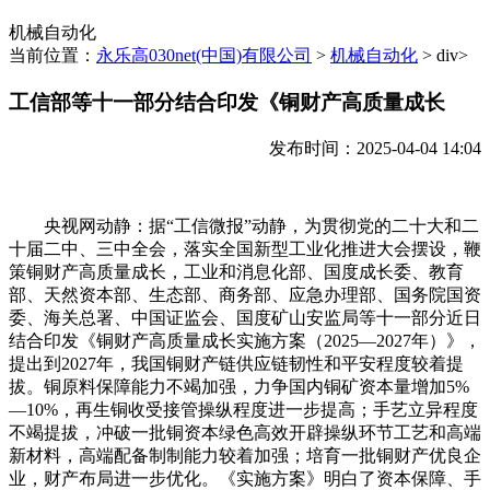
机械自动化
当前位置：
永乐高030net(中国)有限公司
>
机械自动化
> div>
工信部等十一部分结合印发《铜财产高质量成长
发布时间：2025-04-04 14:04
央视网动静：据“工信微报”动静，为贯彻党的二十大和二
十届二中、三中全会，落实全国新型工业化推进大会摆设，鞭
策铜财产高质量成长，工业和消息化部、国度成长委、教育
部、天然资本部、生态部、商务部、应急办理部、国务院国资
委、海关总署、中国证监会、国度矿山安监局等十一部分近日
结合印发《铜财产高质量成长实施方案（2025—2027年）》，
提出到2027年，我国铜财产链供应链韧性和平安程度较着提
拔。铜原料保障能力不竭加强，力争国内铜矿资本量增加5%
—10%，再生铜收受接管操纵程度进一步提高；手艺立异程度
不竭提拔，冲破一批铜资本绿色高效开辟操纵环节工艺和高端
新材料，高端配备制制能力较着加强；培育一批铜财产优良企
业，财产布局进一步优化。《实施方案》明白了资本保障、手