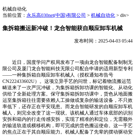
机械自动化
当前位置：
永乐高030net(中国)有限公司
>
机械自动化
> div>
集拆箱搬运新冲破！龙合智能获自顺应卸车机械
发布时间：2025-04-03 05:44
近日，国度学问产权局发布了一项由龙合智能配备制制无
限公司及厦门龙合智能科技无限公司配合申请的适用新型专利
——一种集拆箱自顺应卸车机械人（授权通知布告号
CN222433602U）。这项立异手艺的问世，标记着物流搬运范
畴送来了一次严沉冲破，为集拆箱拆卸功课的智能化、从动化
供给了全新处理方案。保守集拆箱拆卸功课中，货色从地面搬
运至集拆箱往往需要依赖人工操做或复杂的输送设备，不只效
率低下，还存正在平安现患。而龙合智能研发的自顺应卸车机
械人，则完全改变了这一现状。该机械人通过车体底部的识别
安拆和箱内的行走传感安拆，实现了精准的和定位，无需额外
的输送轨道或横移机构，即可完成的货色搬运使命。这一手艺
的焦点正在于其自顺应能力。机械人配备了先辈的摆动驱动安