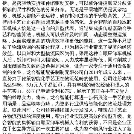
拆、起落驱动安拆和伸缩驱动安拆，可以或许矫捷顺应分歧集
拆箱的尺寸和货色的分量分布。无论是平缓地面仍是复杂地
形，机械人都能不变运转，确保拆卸过程的平安取高效。人工
智能手艺正正在阐扬越来越主要的感化。龙合智能的自顺应卸
车机械人恰是这一趋向的典型代表。通过集成多传感器融合手
艺和智能算法，机械人可以或许及时四周，动态调整搬运策
略，从而实现更高的功课效率和更低的能耗。这一立异不只提
拔了物流功课的智能化程度，也为相关行业带来了显著的经济
效益。以口岸和大型物流园区为例，采用这种自顺应卸车机械
人后，拆卸时间可大幅缩短，人力成本显著降低，同时削减了
因报酬操做失致的货色损坏风险。做为一家专注于通用设备制
制的企业，龙合智能配备制制无限公司自2014年成立以来，一
直努力于鞭策智能化手艺正在物流范畴的使用。公司注册本钱
高达9466。5万元人平易近币，具有丰硕的研发经验和强大的
手艺实力。公司已申请专利487项，展示了其正在手艺立异方
面的雄厚实力。将来，龙合智能打算进一步拓展这一手艺的使
用场景，品运输等范畴，为更多行业供给智能化的物流处理方
案。取此同时，公司还将继续加大研发投入，鞭策AI手艺正
在物流范畴的深度使用，帮力行业实现更高效的转型升级。龙
合智能的集拆箱自顺应卸车机械人专利的获得，不只是企业正
在手艺立异方面的一次主要冲破，也为整个物风行业注入了新