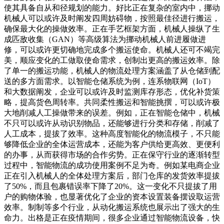
使其具备自从和径规划的能力。好比正在复杂的室内中，挪动
机械人可以或许及时阐发四周妨碍物，按照最佳径进行搬运，
确保最大化的操做效率。正在手艺框架方面，机械人操纵了生
成匹敌收集（GAN）等高级算法为挪动机械人前进履做进
修，可以或许更切确地完成多个搬运使命。机械人还可不竭完
美，顺应变化的工做取使命需求，创制出更高的搬运效率。除
了单一的搬运功能，机械人的物流处理方案涵盖了从仓储到配
送的多方面需求。以智能仓储系统为例，连系物联网（IoT）
和大数据阐发，企业可以或许及时监测库存形态，优化补货策
略，提高货色周转率。共同柔性搬运和智能挑撰，可以或许极
大地削减人工操做带来的误差。例如，正在智能仓储中，机械
不只可以或许从动识别物品，还能够进行分类和存储，削减了
人工成本，提拔了效率。这种高度智能化的物流模子，不只能
够降低企业的全体运营成本，还能为客户供给更高效、更便利
的办事，从而获得市场的合作劣势。正在保守行业的逐渐转型
过程中，智能物流的成功使用案例不足为奇。例如某电商企业
正在引入机械人的全体处理方案后，部门仓库的发货效率提拔
了50%，而且包裹错误率下降了20%。这一变化不只提拔了用
户的购物体验，也显著优化了企业的资本设置装备摆设取运营
效率。制制等多个行业，从动化搬运系统也展示出了强大的生
命力。出格是正在疫情期间，很多企业通过智能物流设备，快