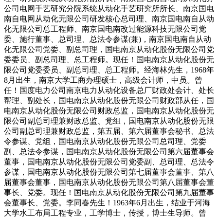
公司电网手艺研究分院系统从动化手艺研究所所长、南京国电
南自电网从动化无限公司研发核心总司理、南京国电南自从动
化无限公司总工程师、南京国电南改过能源科技无限公司党
委、施行董事、总司理、总法令参谋(兼)，南京国电南自从动
化无限公司党委、副总司理，国电南京从动化股份无限公司党
委委员、副总司理、总工程师。现任！国电南京从动化股份无
限公司党委委员、副总司理、总工程师。经海林先生，1968年
8月出生，南京大学工商办理硕士，高级会计师，中员。曾
任！国度电力公司南京电力从动化设备总厂财政处会计、处长
帮理、副处长，国电南京从动化股份无限公司财政部从任，国
电南京从动化股份无限公司财政总监，国电南京从动化股份无
限公司副总司理兼财政总监、党组，国电南京从动化股份无限
公司副总司理兼财政总监，第五届、第六届董事会秘书、总法
令参谋、党组，国电南京从动化股份无限公司总司理、党委
副、总法令参谋，国电南京从动化股份无限公司第六届董事会
董事，国电南京从动化股份无限公司党委副、总司理、总法令
参谋，国电南京从动化股份无限公司第七届董事会董事、第八
届董事会董事，国电南京从动化股份无限公司第八届董事会董
事长、党委。现任！国电南京从动化股份无限公司第九届董事
会董事长、党委。李同春先生！1963年6月出生，结业于河海
大学水工布局工程专业，工学博士，传授，博士生导师。曾