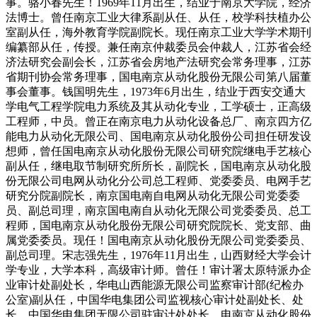
事。骆小春先生！1969年11月出生，结业于南京大学院，经济
法博士。曾任南京工业大律系副从任、从任，校学科扶植办公
室副从任，海外教育学院副院长。现任南京工业大学学术期刊
编纂部从任，传授。兼任南京仲裁委员会仲裁人，江苏省会经
济法研究会副会长，江苏省会房地产法研究会常务理事，江苏
省期刊协会常务理事，国电南京从动化股份无限公司第八届董
事会董事。钱国明先生，1973年6月出生，结业于西安交通大
学电气工程学院电力系统及其从动化专业，工学硕士，正高级
工程师，中员。曾正在南京电力从动化设备总厂、南京四方亿
能电力从动化无限公司、国电南京从动化股份公司担任研发设
想师，曾任国电南京从动化股份无限公司研究院继电手艺核心
副从任，继电取节制研究所所长，副院长，国电南京从动化股
份无限公司电网从动化分公司总工程师、党委委员、电网手艺
研究分院副院长，南京国电南自电网从动化无限公司党委委
员、副总司理，南京国电南自从动化无限公司党委委员、总工
程师，国电南京从动化股份无限公司研究院院长、党支部、曲
属党委委员。现任！国电南京从动化股份无限公司党委委员、
副总司理。宋志强先生，1976年11月出生，山西财经大学会计
学专业，大学本科，高级审计师。曾任！审计署太原特派办企
业审计处副处长，华电山西能源无限公司监察审计部(纪检办
公室)副从任，中国华电集团公司监视核心审计处副处长、处
长，中国华电集团无限公司驻审计处处长，电南京从动化股份