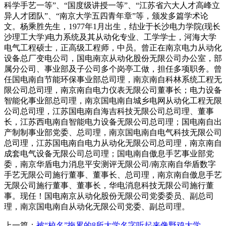
科学手艺一等”、“国度级讲授一等”、“江苏省六大人才高峰立
异人才团队”、“南京大学五四青年章”等，颁发多篇学术论
文。杨乘胜先生，1977年1月出生，结业于长沙电力学院(现长
沙理工大学)电力系统及其从动化专业、工学学士，河海大学
电气工程硕士，正高级工程师，中员。曾正在南京电力从动化
设备总厂变电公司，国电南京从动化股份无限公司办公室，部
属分公司、事业部及子公司多个岗亭工做，担任多项职务。曾
任国电南自节能环保事业部总司理，南京南自科林系统工程无
限公司总司理，南京南自电力仪表无限公司董事长；电力设备
智能化事业部总司理，南京国电南自城乡电网从动化工程无限
公司总司理，江苏国电南自海吉科技无限公司总司理、董事
长，江苏西电南自智能电力设备无限公司总司理；国电南自出
产制制事业部党委、总司理，南京国电南自电气科技无限公司
总司理，江苏国电南自电力从动化无限公司总司理，南京南自
成套电气设备无限公司总司理；国电南自傲息手艺事业部党
委，南京华盾电力消息平安测评无限公司/南京南自华盾数字
手艺无限公司施行董事、董事长、总司理，南京南自傲息手艺
无限公司施行董事、董事长，华电消息科技无限公司施行董
事。现任！国电南京从动化股份无限公司党委委员、副总司
理，南京国电南自从动化无限公司党委、副总司理。
上一篇：
被“校名”拖累的8所大学名字听起来像野鸡大学