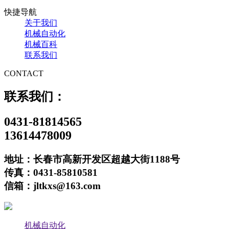
快捷导航
关于我们
机械自动化
机械百科
联系我们
CONTACT
联系我们：
0431-81814565
13614478009
地址：长春市高新开发区超越大街1188号
传真：0431-85810581
信箱：jltkxs@163.com
机械自动化