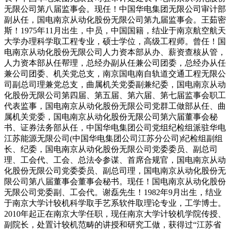
无限公司第八届监事会。现任！中国华电集团无限公司审计部
副从任，国电南京从动化股份无限公司第九届监事会。王茹密
斯！1975年11月出生，中员，中国国籍，结业于南京航空航天
大学办理科学取工程专业，硕士学位，高级工程师。曾任！国
电南京从动化股份无限公司人力资本部从办、薪资查核从管，
人力资本部从任帮理，总经办副从任兼公司团委，总经办从任
兼公司团委、机关党总支，南京国电南自轨道交通工程无限公
司副总司理兼党总支，曲属机关党委副兼纪委，国电南京从动
化股份无限公司第四届、第五届、第六届、第七届监事会职工
代表监事，国电南京从动化股份无限公司党群工做部从任、曲
属机关党委，国电南京从动化股份无限公司第六届董事会秘
书、证券法务部从任，中国华电集团公司党组纪检组派驻华电
江苏能源无限公司(中国华电集团公司江苏分公司)纪检组副组
长、纪委，国电南京从动化股份无限公司党委委员、副总司
理、工会代、工会、总法令参谋、首席合规官，国电南京从动
化股份无限公司党委委员、副总司理，国电南京从动化股份无
限公司第八届董事会董事会秘书。现任！国电南京从动化股份
无限公司党委副、工会代。谢磊先生！1982年9月出生，结业
于南京大学计较机科学取手艺系软件取理论专业，工学博士。
2010年起正在南京大学任职，现任南京大学计较机学院传授、
副院长，处置计较机范畴的讲授和研究工做，获得过“江苏省