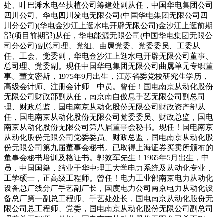
处、叶巴滩水电坐扶植公司筹建处副从任，中国华电集团公司
四川公司、华电四川发电无限公司(中国华电集团无限公司四
川分公司)(华电金沙江上逛水电开辟无限公司)金沙江上逛前期
部(项目前期部)从任，华电能源无限公司(中国华电集团无限公
司分公司)副总司理、党组、曲属党委、党委委员、工委从
任、工会、党委副，华电金沙江上逛水电开辟无限公司董事、
总司理、党委副。现任中国华电集团无限公司曲属单元专职董
事。董文密斯，1975年9月出生，江苏省委党校研究生学历，
高级会计师、注册会计师，中员。曾任！国电南京从动化股份
无限公司财政部副从任，南京南自傲息手艺无限公司副总司
理、财政总监，国电南京从动化股份无限公司财政资产部从
任，国电南京从动化股份无限公司党委委员、财政总监，国电
南京从动化股份无限公司第八届董事会秘书。现任！国电南京
从动化股份无限公司党委委员、财政总监，国电南京从动化股
份无限公司第九届董事会秘书。已取得上海证券买卖所颁布的
董事会秘书培训及格证书。郭效军先生！1965年5月出生，中
员，中国国籍，结业于华中理工大学电力系统及从动化专业，
工学硕士，正高级工程师。曾任！电力工业部南京电力从动化
设备总厂线分厂手艺副厂长，国度电力公司南京电力从动化设
备总厂第一副总工程师、手艺处处长，国电南京从动化股份无
限公司总工程师、党委，国电南京从动化股份无限公司副总司