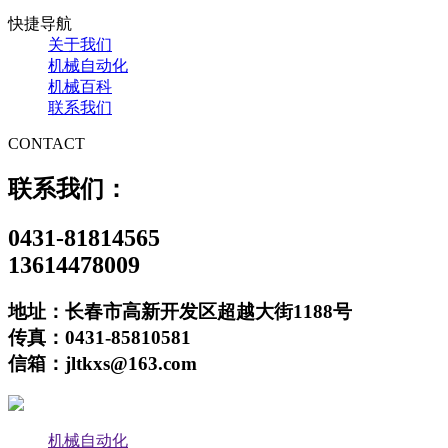
快捷导航
关于我们
机械自动化
机械百科
联系我们
CONTACT
联系我们：
0431-81814565
13614478009
地址：长春市高新开发区超越大街1188号
传真：0431-85810581
信箱：jltkxs@163.com
机械自动化