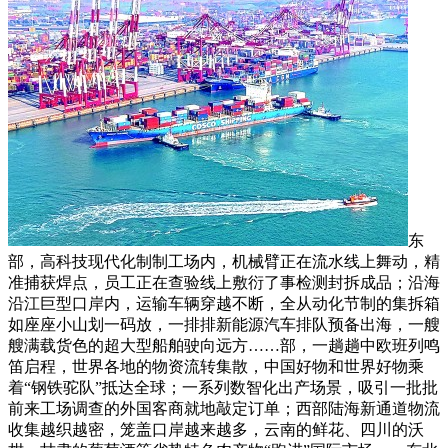
东
部，高科技现代化制制工场内，机械臂正在流水线上舞动，精
准捕获焊点，员工正在查验线上敷衍了事检测封拆成品；沿海
沿江巨型口岸内，运输车辆穿越不断，全从动化节制的集拆箱
如座座小山划一码放，一排排新能源汽车排队预备出海，一艘
艘满载货色的超大型船舶驶向远方……部，一趟趟中欧班列鸣
笛启程，世界各地的物资流转集散，中国好物和世界好物乘
着“钢铁驼队”抵达全球；一系列数智化出产场景，吸引一批批
前来工场调查的外国客商就地敲定订单；西部陆海新通道物流
收集越织越密，笼盖口岸越来越多，云南的鲜花、四川的沃