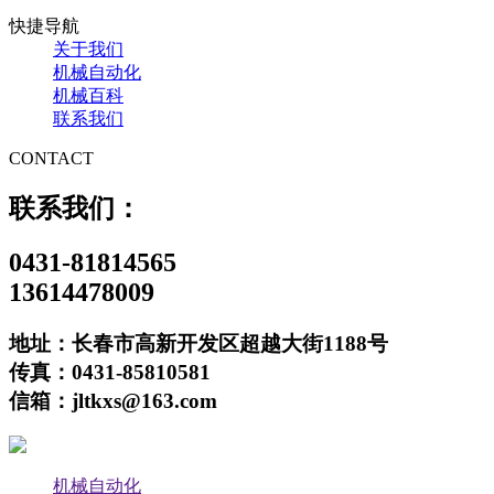
快捷导航
关于我们
机械自动化
机械百科
联系我们
CONTACT
联系我们：
0431-81814565
13614478009
地址：长春市高新开发区超越大街1188号
传真：0431-85810581
信箱：jltkxs@163.com
机械自动化