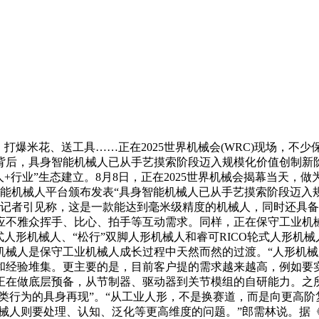
爆米花、送工具……正在2025世界机械会(WRC)现场，不
后，具身智能机械人已从手艺摸索阶段迈入规模化价值创制新阶
+行业”生态建立。8月8日，正在2025世界机械会揭幕当天，
”具身智能机械人平台颁布发表“具身智能机械人已从手艺摸索阶段
向商报记者引见称，这是一款能达到毫米级精度的机械人，同时还
应不雅众挥手、比心、拍手等互动需求。同样，正在保守工业机
人形机械人、“松行”双脚人形机械人和睿可RICO轮式人形机
机械人是保守工业机械人成长过程中天然而然的过渡。“人形机
和经验堆集。更主要的是，目前客户提的需求越来越高，例如要
就正在做底层预备，从节制器、驱动器到关节模组的自研能力。之
人类行为的具身再现”。“从工业人形，不是换赛道，而是向更高
人则要处理、认知、泛化等更高维度的问题。”郎需林说。据《人形