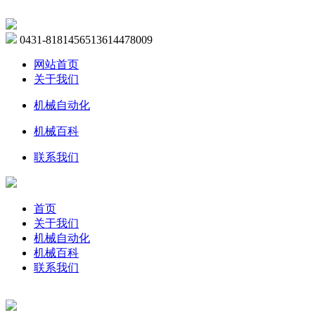
0431-81814565
13614478009
网站首页
关于我们
机械自动化
机械百科
联系我们
首页
关于我们
机械自动化
机械百科
联系我们