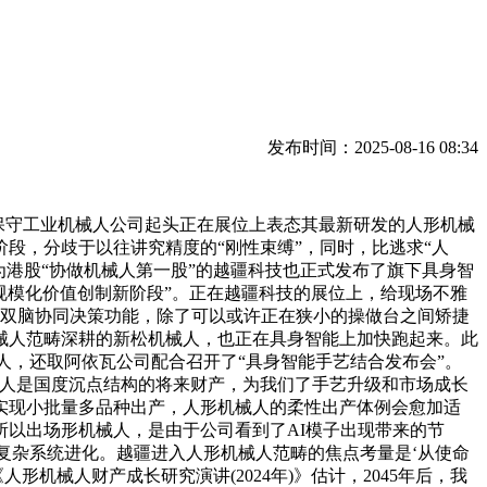
发布时间：2025-08-16 08:34
少保守工业机械人公司起头正在展位上表态其最新研发的人形机械
段，分歧于以往讲究精度的“刚性束缚”，同时，比逃求“人
做为港股“协做机械人第一股”的越疆科技也正式发布了旗下具身智
迈入规模化价值创制新阶段”。正在越疆科技的展位上，给现场不雅
具备双脑协同决策功能，除了可以或许正在狭小的操做台之间矫捷
械人范畴深耕的新松机械人，也正在具身智能上加快跑起来。此
械人，还取阿依瓦公司配合召开了“具身智能手艺结合发布会”。
械人是国度沉点结构的将来财产，为我们了手艺升级和市场成长
实现小批量多品种出产，人形机械人的柔性出产体例会愈加适
所以出场形机械人，是由于公司看到了AI模子出现带来的节
阶复杂系统进化。越疆进入人形机械人范畴的焦点考量是‘从使命
机械人财产成长研究演讲(2024年)》估计，2045年后，我