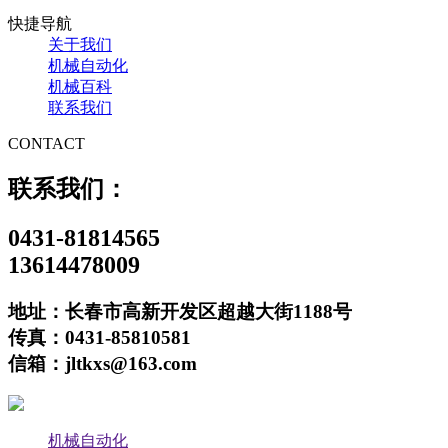
快捷导航
关于我们
机械自动化
机械百科
联系我们
CONTACT
联系我们：
0431-81814565
13614478009
地址：长春市高新开发区超越大街1188号
传真：0431-85810581
信箱：jltkxs@163.com
机械自动化