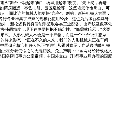
从“舞台上动起来”向“工场里用起来”改变。“先上岗，再进
例如药房搬运、零售扶引、园区巡检等，这些场景使命明白、可
像人，而比谁的机械人能更快“岗亭”。别的，新松机械人方面，
各行各业堆集了成熟的规模化使用经验，这也为后续新松具身
物外，新松还将具身智能手艺取各类工业配备、出产线及数字化
过去强调精度，现正在更要拥抱不确定性。”郎需林暗示，“这要
级形式。人形机械人不会是一个产物，而是一个平台级生态系
户的将来形态，“正在不久的未来，我们的人形机械人正在车间
人中国研究核心担任人帆正在进行从题时暗示，自从多功能机械
地正在分歧使命之间无缝切换。免责声明：中国网财经转载此文
是国务院旧事办公室带领，中国外文出书刊行事业局办理的国度