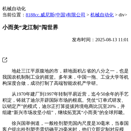
机械自动化
当前位置：
8188cc.威尼斯(中国)有限公司
>
机械自动化
> div>
小而美“龙江制”闯世界
发布时间：2025-08-13 11:01
地处三江平原腹地的市，耕地面积占省的八分之一，也是
我国农机制制工业的摇篮。多年来，中国一拖、工业大学等机
构深度合做，成功打制了高端智能农机产学研。
从1970年建厂到1997年转制平易近营，迄今50余年的手艺
积淀，铸就了迪尔开辟国际市场的根底。凭仗“订单式研发、
以销定产”的模式，迪尔正打算提拔跨境电商比沉至20%，并
组建“新兴市场攻坚小组”，继续拓宽其“小而美”的全球邦畿。
徐兴国举例道，一般栓剂塑壳国内尺度是30毫米，当泰国
客户提出栓剂塑壳需切确至29毫米时，他们立即定制对应模