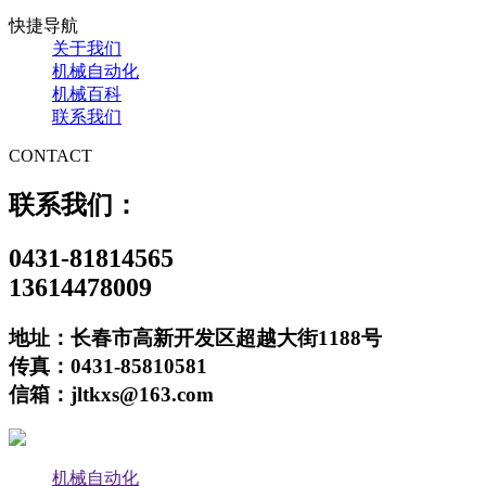
快捷导航
关于我们
机械自动化
机械百科
联系我们
CONTACT
联系我们：
0431-81814565
13614478009
地址：长春市高新开发区超越大街1188号
传真：0431-85810581
信箱：jltkxs@163.com
机械自动化