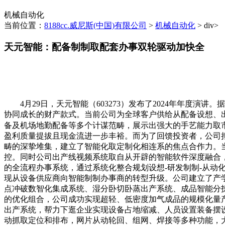
机械自动化
当前位置：
8188cc.威尼斯(中国)有限公司
>
机械自动化
> div>
天元智能：配备制制取配套办事双轮驱动加快全
4月29日，天元智能（603273）发布了2024年年度演
协同成长的财产款式。当前公司为全球客户供给从配备设想、
备及机场地勤配备等多个计谋范畴，展示出强大的手艺能力取
盈利质量提拔且现金流进一步丰裕。而为了回馈投资者，公司拟向
畴的深挚堆集，建立了智能化取定制化相连系的焦点合作力。
控。同时公司出产线视频系统取自从开辟的智能软件深度融合
的全流程办事系统，通过系统化整合规划设想-研发制制-从动
现从设备供应商向智能制制办事商的转型升级。公司建立了产
点冲破数智化集成系统、湿分卧切卧蒸出产系统、成品智能分
的优化组合，公司成功实现超轻、低密度加气成品的规模化量
出产系统，帮力下逛企业实现设备占地缩减、人员设置装备摆
动抓取定位和排布，网片从动轮回、组网、焊接等多种功能，