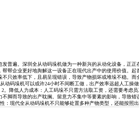
发普遍。深圳全从动码垛机做为一种新兴的从动化设备，正正在
，帮帮企业更好地舆解这一设备正在现代出产中的使用价值。起
垛不只效率低下，且易呈现错误，导致产物损坏或堆垛不稳。而
从动码垛机可以或许24小时不间断工做，出产效率远超人工操
。2。降低人力成本：人工码垛不只需方法取工资，还需要考虑
力不脚而导致的出产耽搁。留意力不集中等要素的影响，导致错
应性：现代全从动码垛机不只能够处置多种产物类型，还能按照