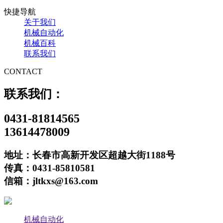
快捷导航
关于我们
机械自动化
机械百科
联系我们
CONTACT
联系我们：
0431-81814565
13614478009
地址：长春市高新开发区超越大街1188号
传真：0431-85810581
信箱：jltkxs@163.com
机械自动化