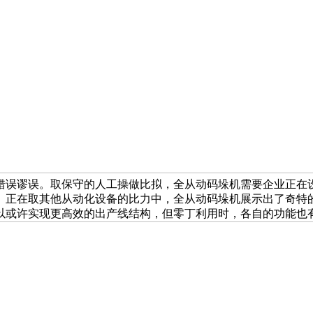
错误谬误。取保守的人工操做比拟，全从动码垛机需要企业正在
。正在取其他从动化设备的比力中，全从动码垛机展示出了奇特
以或许实现更高效的出产线结构，但零丁利用时，各自的功能也