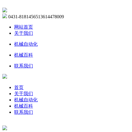
0431-81814565
13614478009
网站首页
关于我们
机械自动化
机械百科
联系我们
首页
关于我们
机械自动化
机械百科
联系我们