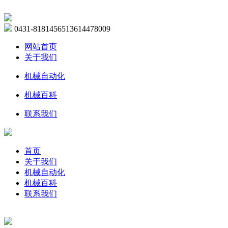
0431-81814565
13614478009
网站首页
关于我们
机械自动化
机械百科
联系我们
首页
关于我们
机械自动化
机械百科
联系我们