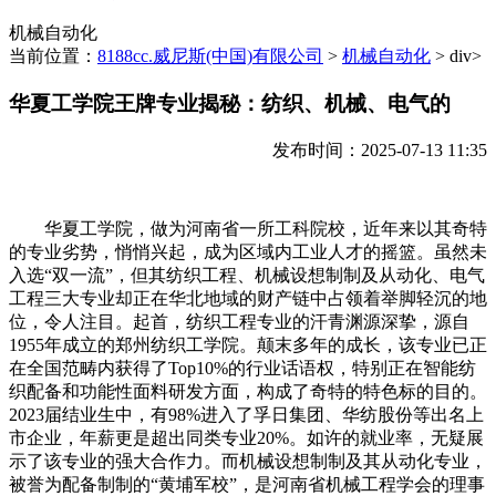
机械自动化
当前位置：
8188cc.威尼斯(中国)有限公司
>
机械自动化
> div>
华夏工学院王牌专业揭秘：纺织、机械、电气的
发布时间：2025-07-13 11:35
华夏工学院，做为河南省一所工科院校，近年来以其奇特
的专业劣势，悄悄兴起，成为区域内工业人才的摇篮。虽然未
入选“双一流”，但其纺织工程、机械设想制制及从动化、电气
工程三大专业却正在华北地域的财产链中占领着举脚轻沉的地
位，令人注目。起首，纺织工程专业的汗青渊源深挚，源自
1955年成立的郑州纺织工学院。颠末多年的成长，该专业已正
在全国范畴内获得了Top10%的行业话语权，特别正在智能纺
织配备和功能性面料研发方面，构成了奇特的特色标的目的。
2023届结业生中，有98%进入了孚日集团、华纺股份等出名上
市企业，年薪更是超出同类专业20%。如许的就业率，无疑展
示了该专业的强大合作力。而机械设想制制及其从动化专业，
被誉为配备制制的“黄埔军校”，是河南省机械工程学会的理事