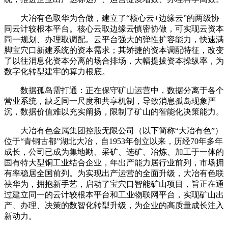
大冶有色取华为合做，建立了“核心云+边缘云”的两级协
同云计较根本平台。核心云取边缘云慎密协做，可实现云资本
同一规划、办理取调配。云平台强大的弹性扩容能力，快速满
脚宝穴口新建系统的资本需求；其矫捷的资本调配特征，改变
了以往消息化资本分离的场合排场，大幅提拔资本操纵率，为
数字化转型建牢的算力根底。
数据孤岛需打通：正在保守矿山运营中，数据分离于各个
营业系统，缺乏同一尺度和共享机制，导致消息孤岛现象严
沉，数据价值难以充实阐扬，限制了矿山的智能化决策能力。
大冶有色金属集团控股无限公司（以下简称“大冶有色”）
位于“青铜古都”湖北大冶，自1953年创立以来，历经70年多年
成长，公司已成为集地勘、采矿、选矿、冶炼、加工于一体的
国有特大型铜工业结合企业，年出产能力居行业前列，市场拥
有率稳居全国前列。为实现出产运营的全面升级，大冶有色联
袂华为，拥抱新手艺，启动了宝穴口智能矿山项目，旨正在通
过建立同一的云计较根本平台和工业物联网平台，实现矿山出
产、办理、决策的数智化转型升级，为企业的高质量成长注入
新动力。